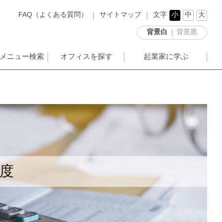
FAQ（よくある質問）
サイトマップ
文字
小
中
大
背景白
背景黒
メニュー検索
オフィスを探す
起業家に学ぶ
度