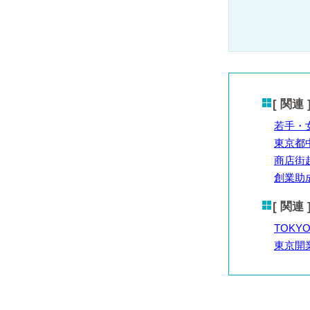
[ 関連
若手・
東京都
商店街
創業助
[ 関
TOKY
東京開