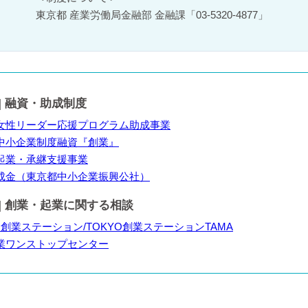
東京都 産業労働局金融部 金融課「
03-5320-4877
」
 ] 融資・助成制度
女性リーダー応援プログラム助成事業
中小企業制度融資『創業』
起業・承継支援事業
成金（東京都中小企業振興公社）
連 ] 創業・起業に関する相談
O創業ステーション/TOKYO創業ステーションTAMA
業ワンストップセンター