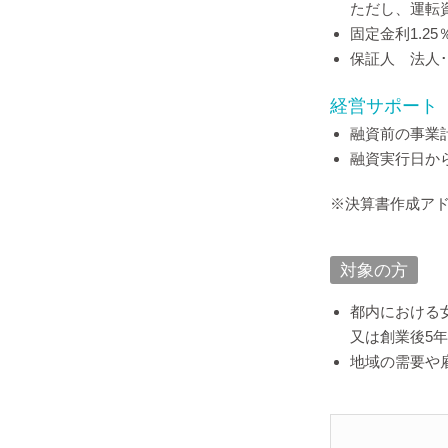
ただし、運転資
固定金利1.2
保証人 法人
経営サポート
融資前の事業
融資実行日か
※決算書作成アド
対象の方
都内における
又は創業後5
地域の需要や