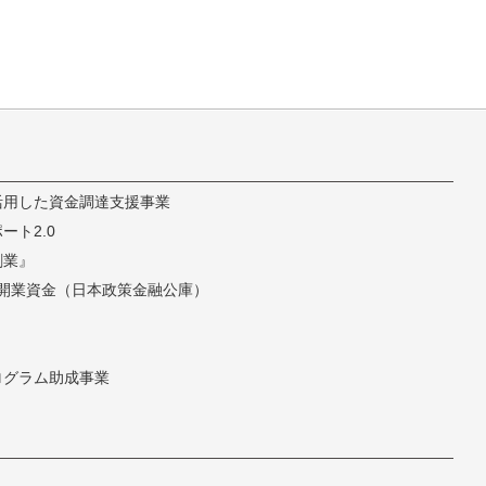
活用した資金調達支援事業
ト2.0
創業』
開業資金（日本政策金融公庫）
ログラム助成事業