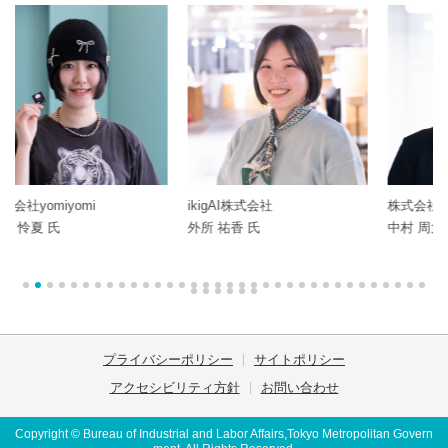
ikigAI株式会社
株式会社Circloop
株式会
外所 祐香 氏
中村 周大 氏
山口 
プライバシーポリシー
サイトポリシー
アクセシビリティ方針
お問い合わせ
Copyright © Bureau of Industrial and Labor Affairs,Tokyo Metropolitan Govern