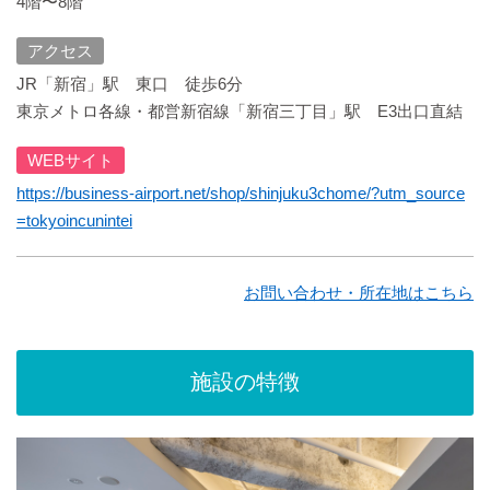
4階〜8階
アクセス
JR「新宿」駅 東口 徒歩6分
東京メトロ各線・都営新宿線「新宿三丁目」駅 E3出口直結
WEBサイト
https://business-airport.net/shop/shinjuku3chome/?utm_source
=tokyoincunintei
お問い合わせ・所在地はこちら
施設の特徴