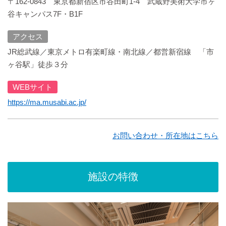
〒162-0843 東京都新宿区市⾕⽥町1-4 武蔵野美術大学市ヶ
谷キャンパス7F・B1F
アクセス
JR総武線／東京メトロ有楽町線・南北線／都営新宿線 「市
ヶ谷駅」徒歩３分
WEBサイト
https://ma.musabi.ac.jp/
お問い合わせ・所在地はこちら
施設の特徴