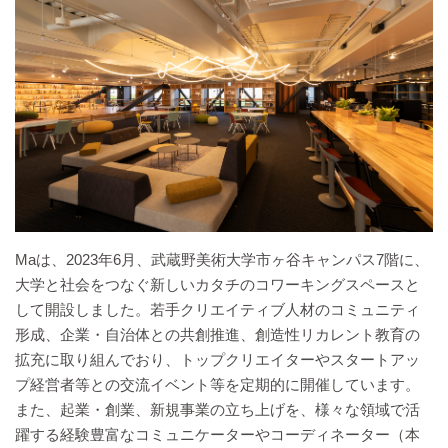
Maは、2023年6⽉、武蔵野美術⼤学市ヶ⾕キャンパス7階に、
⼤学と社会をつなぐ新しいカタチのコワーキングスペースと
して開設しました。若⼿クリエイティブ⼈材のコミュニティ
形成、企業・⾃治体との共創推進、創造性リカレント教育の
拡充に取り組んでおり、トップクリエイターやスタートアッ
プ経営者等との交流イベント等を定期的に開催しています。
また、起業・創業、新規事業の立ち上げを、様々な領域で活
躍する経験豊富なコミュニケーターやコーディネーター（本