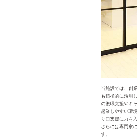
当施設では、創
も積極的に活用
の復職支援やキ
起業しやすい環
り口支援に力を
さらには専門家
す。