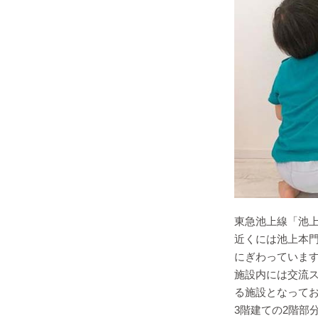
東急池上線「池上
近くには池上本
にぎわっていま
施設内には交流
る施設となって
3階建ての2階部