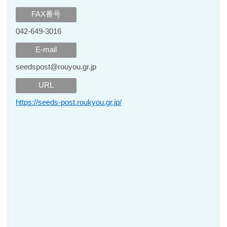
FAX番号
042‐649‐3016
E-mail
seedspost@rouyou.gr.jp
URL
https://seeds-post.roukyou.gr.jp/