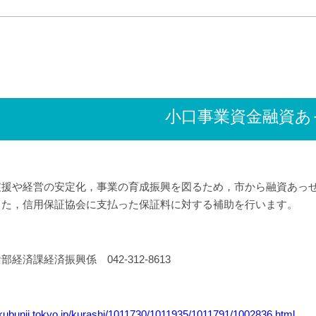
小口事業資金融資あ
支援や経営の安定化，事業の育成振興を図るため，市から融資あっ
また，信用保証協会に支払った保証料に対する補助を行います。
経済課経済振興係 042-312-8613
okubunji.tokyo.jp/kurashi/1011730/1011935/1011791/1002836.html