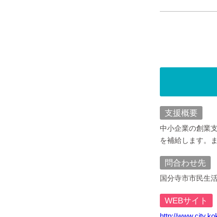
支援概要
中小企業の創業
を補給します。
問合わせ先
国分寺市市民生活部
WEBサイト
http://www.city.k