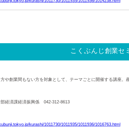
okubunji.tokyo.jp/kurashi/1011730/1011935/1011936/1014238.html
こくぶんじ創業セ
る方や創業間もない方を対象として、テーマごとに開催する講座。
経済課経済振興係 042-312-8613
okubunji.tokyo.jp/kurashi/1011730/1011935/1011936/1016763.html