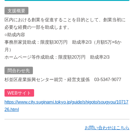
支援概要
区内における創業を促進することを目的として、創業当初に
必要な経費の一部を助成します。
○助成内容
事務所家賃助成：限度額30万円 助成率2/3（月額5万×6か
月）
ホームページ等作成助成：限度額20万円 助成率2/3
問合わせ先
杉並区産業振興センター就労・経営支援係 03-5347-9077
WEBサイト
https://www.city.suginami.tokyo.jp/guide/shigoto/sougyou/10717
26.html
お問い合わせはこちら