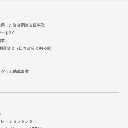
活用した資金調達支援事業
ト2.0
創業』
開業資金（日本政策金融公庫）
ログラム助成事業
E
ラレーションセンター