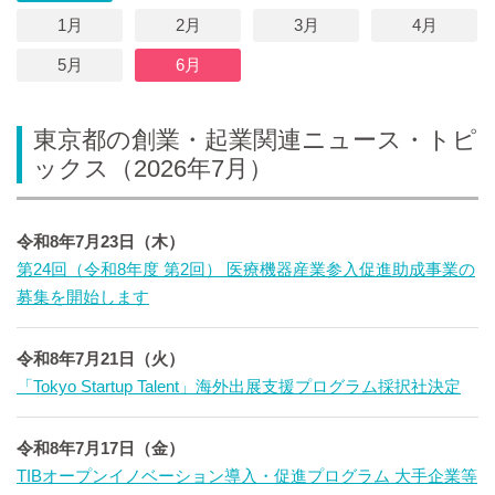
1月
2月
3月
4月
5月
6月
東京都の創業・起業関連ニュース・トピ
ックス（2026年7月）
令和8年7月23日（木）
第24回（令和8年度 第2回） 医療機器産業参入促進助成事業の
募集を開始します
令和8年7月21日（火）
「Tokyo Startup Talent」海外出展支援プログラム採択社決定
令和8年7月17日（金）
TIBオープンイノベーション導入・促進プログラム 大手企業等