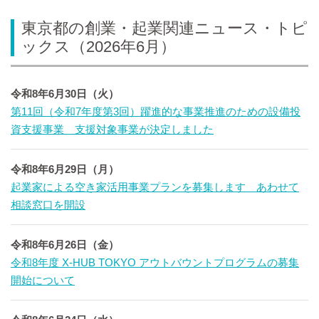
東京都の創業・起業関連ニュース・トピ
ックス（2026年6月）
令和8年6月30日（火）
第11回（令和7年度第3回）躍進的な事業推進のための設備投
資支援事業 支援対象事業が決定しました
令和8年6月29日（月）
起業家による空き家活用事業プランを募集します あわせて
相談窓口を開設
令和8年6月26日（金）
令和8年度 X-HUB TOKYO アウトバウントプログラムの募集
開始について