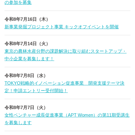
の参加を募集
令和8年7月16日（木）
新事業発掘プロジェクト事業 キックオフイベントを開催
令和8年7月14日（火）
東京の農林水産分野の課題解決に取り組むスタートアップ・
中小企業を募集します！
令和8年7月8日（水）
TOKYO戦略的イノベーション促進事業 開発支援テーマ決
定！申請エントリー受付開始！
令和8年7月7日（火）
女性ベンチャー成長促進事業（APT Women）の第11期受講生
を募集します