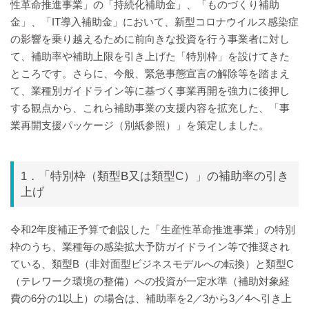
性革命推進事業」の「持続化補助金」、「ものづくり補助
金」、「IT導入補助金」において、新型コロナウイルス感染症
の影響を乗り越えるために前向きな投資を行う事業者に対し
て、補助率や補助上限を引き上げた「特別枠」を設けてきた
ところです。さらに、今般、緊急事態宣言の解除等を踏まえ
て、業種別ガイドライン等に基づく事業再開を強力に後押し
する観点から、これら補助事業の支援内容を拡充した、「事
業再開支援パッケージ（別紙参照）」を策定しました。
1．「特別枠（類型B又は類型C）」の補助率の引き
上げ
令和2年度補正予算で創設した「生産性革命推進事業」の特別
枠のうち、業種毎の感染拡大予防ガイドライン等で推奨され
ている、類型B（非対面型ビジネスモデルへの転換）と類型C
（テレワーク環境の整備）への投資が一定水準（補助対象経
費の6分の1以上）の場合は、補助率を2／3から3／4へ引き上