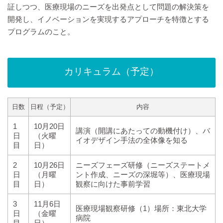
証しつつ、医療現場のニーズを出発点として問題の解決策を
開発し、イノベーションを実現するアプローチを特徴とする
プログラムのこと。
カリキュラム（予定）
日数
日程（予定）
内容
1
10月20日
講演（開講にあたっての動機付け）、バ
日
（火曜
イオデザイン手法の全体像を知る
目
日）
2
10月26日
ニーズフェーズ研修（ニーズステートメ
日
（月曜
ント作成、ニーズの深堀等）、医療現場
目
日）
観察に向けた事前学習
3
11月6日
医療現場観察研修（1）場所：東北大学
日
（金曜
病院
目
日）