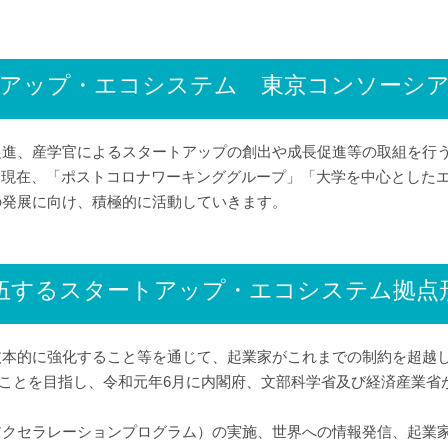
アップ・エコシステム 東京コンソーシ
進、産学官によるスタートアップの創出や成長促進等の取組を行う
。現在、「ポストコロナワーキンググループ」「大学を中心とした
の発展に向け、積極的に活動していきます。
伍するスタートアップ・エコシステム拠点
強化すること等を通じて、起業家がこれまでの制約を超越し（Beyond
形成することを目指し、令和元年6月に内閣府、文部科学省及び経済産
アクセラレーションプログラム）の実施、世界への情報発信、起業