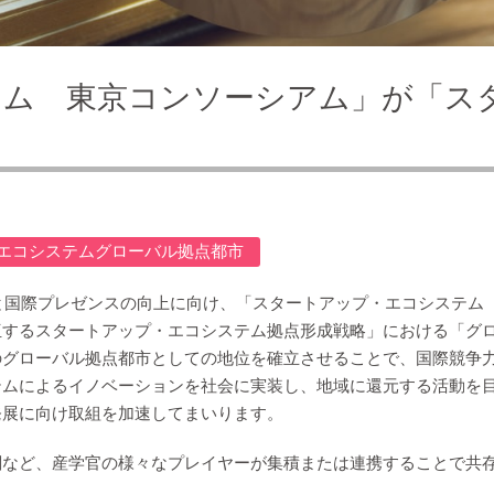
テム 東京コンソーシアム」が「ス
エコシステムグローバル拠点都市
化と国際プレゼンスの向上に向け、「スタートアップ・エコシステ
伍するスタートアップ・エコシステム拠点形成戦略」における「グ
のグローバル拠点都市としての地位を確立させることで、国際競争
テムによるイノベーションを社会に実装し、地域に還元する活動を
発展に向け取組を加速してまいります。
関など、産学官の様々なプレイヤーが集積または連携することで共