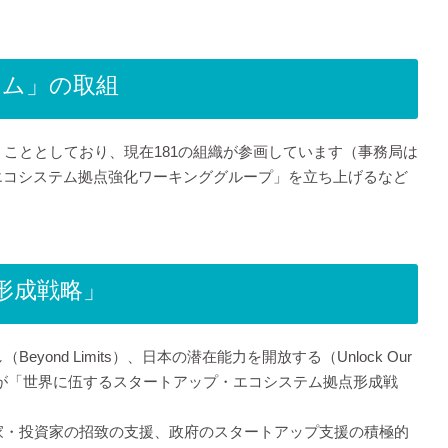
アム」の取組
こととしており、現在181の組織が参画しています（事務局は
エコシステム拠点強化ワーキンググループ」を立ち上げるなど
形成戦略」
 Limits）、日本の潜在能力を開放する（Unlock Our
業省が「世界に伍するスタートアップ・エコシステム拠点形成戦
家・投資家の招致の支援、政府のスタートアップ支援の積極的