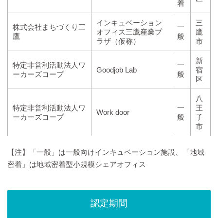
着
インキュベーション
三
株式会社まちづくり三
一
オフィス三鷹産業プ
鷹
鷹
般
ラザ（仮称）
市
新
特定非営利活動法人ワ
一
Goodjob Lab
宿
ーカーズコープ
般
区
八
特定非営利活動法人ワ
一
王
Work door
ーカーズコープ
般
子
市
【注】「一般」は一般向けインキュベーション施設、「地域
密着」は地域密着型小規模シェアオフィス
認定期間