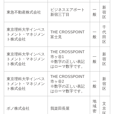
新
ビジネスエアポート
一
東急不動産株式会社
宿
新宿三丁目
般
区
千
東京理科大学インベス
THE CROSSPOINT
一
代
トメント・マネジメン
富士見
般
田
ト株式会社
区
THE CROSSPOINT
東京理科大学インベス
新
市ヶ谷1
一
トメント・マネジメン
宿
※数字の正しい表記
般
ト株式会社
区
はローマ数字です。
THE CROSSPOINT
東京理科大学インベス
新
市ヶ谷2
一
トメント・マネジメン
宿
※数字の正しい表記
般
ト株式会社
区
はローマ数字です。
地
文
域
ボノ株式会社
我楽田長屋
京
密
区