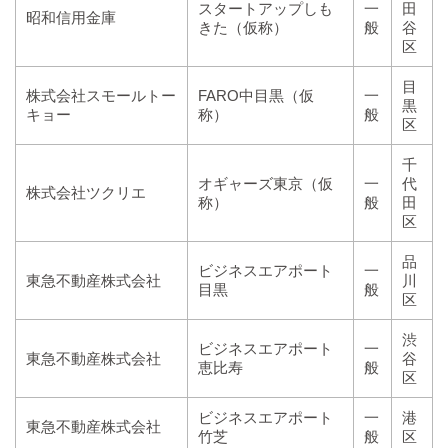
スタートアップしも
一
田
昭和信用金庫
きた（仮称）
般
谷
区
目
株式会社スモールトー
FARO中目黒（仮
一
黒
キョー
称）
般
区
千
オギャーズ東京（仮
一
代
株式会社ツクリエ
称）
般
田
区
品
ビジネスエアポート
一
東急不動産株式会社
川
目黒
般
区
渋
ビジネスエアポート
一
東急不動産株式会社
谷
恵比寿
般
区
ビジネスエアポート
一
港
東急不動産株式会社
竹芝
般
区