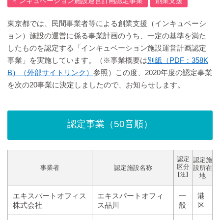
インキュベーション施設運営計画認定事業
創業支援
東京都では、民間事業者等による創業支援（インキュベーシ
ョン）施設の運営に係る事業計画のうち、一定の基準を満た
したものを認定する「インキュベーション施設運営計画認定
事業」を実施しています。（※事業概要は
別紙（PDF：358K
B）（外部サイトリンク）
参照）この度、2020年度の認定事業
を次の20事業に決定しましたので、お知らせします。
認定事業（50音順）
認定
認定施
区分
事業者
認定施設名称
設所在
【注】
地
エキスパートオフィス
エキスパートオフィ
一
港
株式会社
ス品川
般
区