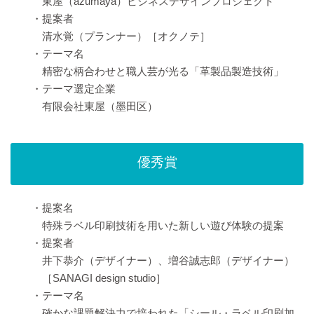
東屋（azumaya）ビジネスデザインプロジェクト
・提案者
清水覚（プランナー）［オクノテ］
・テーマ名
精密な柄合わせと職人芸が光る「革製品製造技術」
・テーマ選定企業
有限会社東屋（墨田区）
優秀賞
・提案名
特殊ラベル印刷技術を用いた新しい遊び体験の提案
・提案者
井下恭介（デザイナー）、増谷誠志郎（デザイナー）
［SANAGI design studio］
・テーマ名
確かな課題解決力で培われた「シール・ラベル印刷加