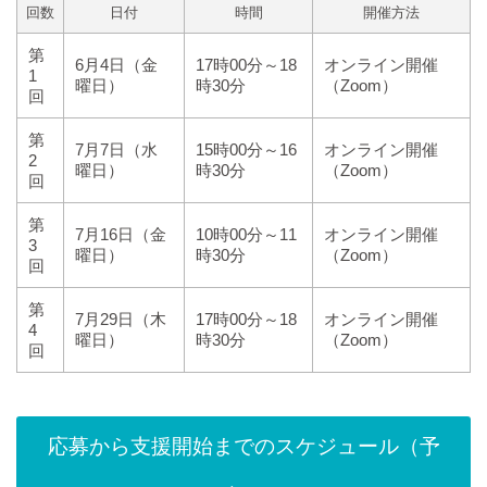
回数
日付
時間
開催方法
第
6月4日（金
17時00分～18
オンライン開催
1
曜日）
時30分
（Zoom）
回
第
7月7日（水
15時00分～16
オンライン開催
2
曜日）
時30分
（Zoom）
回
第
7月16日（金
10時00分～11
オンライン開催
3
曜日）
時30分
（Zoom）
回
第
7月29日（木
17時00分～18
オンライン開催
4
曜日）
時30分
（Zoom）
回
応募から支援開始までのスケジュール（予