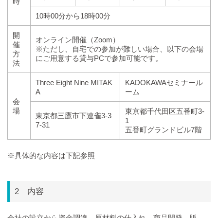
時
10時00分から18時00分
開
オンライン開催（Zoom）
催
※ただし、自宅での参加が難しい場合、以下の会場
方
にご用意する貸与PCで参加可能です。
法
Three Eight Nine MITAK
KADOKAWAセミナール
A
ーム
会
場
東京都千代田区五番町3-
東京都三鷹市下連雀3-3
1
7-31
五番町グランドビル7階
※具体的な内容は下記参照
2 内容
会社の設立から資金調達、原材料の仕入れ、商品開発、販