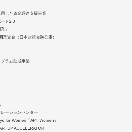
活用した資金調達支援事業
ト2.0
創業』
開業資金（日本政策金融公庫）
ログラム助成事業
E
ラレーションセンター
 Tokyo for Women「APT Women」
TARTUP ACCELERATOR