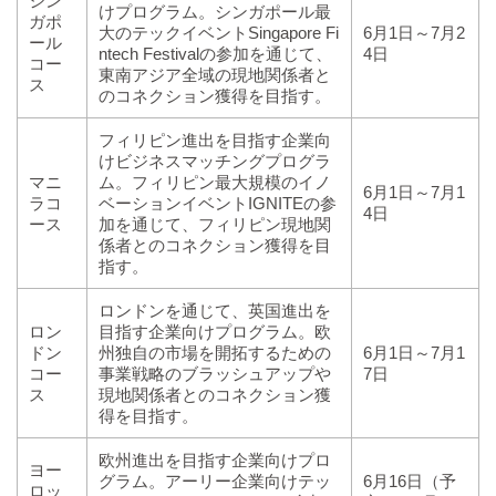
シン
けプログラム。シンガポール最
ガポ
大のテックイベントSingapore Fi
6月1日～7月2
ール
ntech Festivalの参加を通じて、
4日
コー
東南アジア全域の現地関係者と
ス
のコネクション獲得を目指す。
フィリピン進出を目指す企業向
けビジネスマッチングプログラ
マニ
ム。フィリピン最大規模のイノ
6月1日～7月1
ラコ
ベーションイベントIGNITEの参
4日
ース
加を通じて、フィリピン現地関
係者とのコネクション獲得を目
指す。
ロンドンを通じて、英国進出を
ロン
目指す企業向けプログラム。欧
ドン
州独自の市場を開拓するための
6月1日～7月1
コー
事業戦略のブラッシュアップや
7日
ス
現地関係者とのコネクション獲
得を目指す。
欧州進出を目指す企業向けプロ
ヨー
グラム。アーリー企業向けテッ
6月16日（予
ロッ