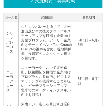
2.実施概要・募集時期
コース名
実施概要
募集期間
シリコンバレーを通じて、北米
進出及びその後のグローバルス
シリ
ケールアップを目指す企業向け
コン
支援プログラム。アーリー企業
6月1日～6月2
バレ
向けテックイベントTechCrunch
5日
ーコ
Disruptの視察も含め、現地関係
ース
者、投資家のコネクション獲得
を目指す。
ニューヨークにおいて北米進
ニュ
出、販路開拓を目指す企業向け
ーヨ
プログラム。具体的なビジネス
6月1日～8月4
ーク
マッチングを獲得することを狙
日
コー
い、ピッチブラッシュアップ、
ス
北米でのマーケティングスキル
向上を目指す。
東南アジア進出を目指す企業向