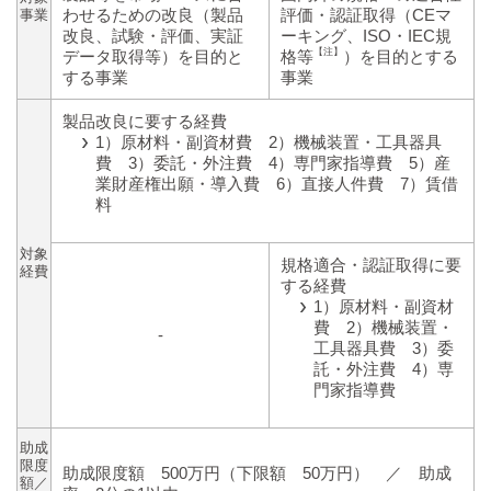
わせるための改良（製品
評価・認証取得（CEマ
事業
改良、試験・評価、実証
ーキング、ISO・IEC規
【注】
データ取得等）を目的と
格等
）を目的とする
する事業
事業
製品改良に要する経費
1）原材料・副資材費 2）機械装置・工具器具
費 3）委託・外注費 4）専門家指導費 5）産
業財産権出願・導入費 6）直接人件費 7）賃借
料
対象
規格適合・認証取得に要
経費
する経費
1）原材料・副資材
費 2）機械装置・
-
工具器具費 3）委
託・外注費 4）専
門家指導費
助成
限度
助成限度額 500万円（下限額 50万円） ／ 助成
額／