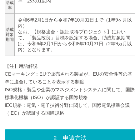
率 2分の1以内
助成
率
令和6年2月1日から令和7年10月31日まで（1年9ヶ月以
内）
助成
なお、【規格適合・認証取得プロジェクト】におい
対象
て、「製品改良」目標を設定する場合、助成対象期間
期間
は、令和6年2月1日から令和8年10月31日（2年9カ月以
内）となります。
【注】用語解説
CEマーキング：EUで販売される製品が、EUの安全性等の基
準に適合していることを表示する制度
ISO規格：製品や企業のマネジメントシステムに関して、国際
標準化機構（ISO）が認証する国際規格
IEC規格：電気・電子技術分野に関して、国際電気標準会議
（IEC）が認証する国際規格
2 申請方法