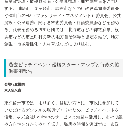
産業政策論・情報政策論・公民連携論・地方創生論を専門と
する。川崎市、茅ヶ崎市、調布市などの行政改革関連委員会
や津山市のFM（ファシリティ・マネジメント）委員会、公共
施設・公民連携に関する審査委員会・評価委員会などを務め
る。代表を務めるPPP財団では、北海道などの都道府県、横
浜市などの市区町村の65の地方自治体等と協定を結び、地方
創生・地域活性化・人材育成などに取り組む。
過去ピッチイベント優勝スタートアップと行政の協
働事例報告
登壇行政機関
東久留米市
東久留米市では、より多く、幅広い方々に、市政に参加して
いただけるデジタルの環境づくりのため、ピッチイベントを
活用。株式会社Liquitousのサービスと知見を活用し、市の取組
や方向性を分かりやすく伝え、場所や時間を選ばずに、市政