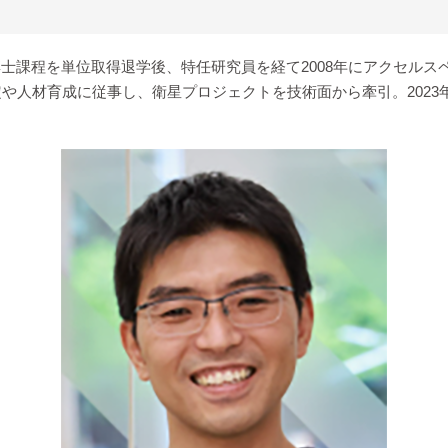
年に博士課程を単位取得退学後、特任研究員を経て2008年にアクセ
人材育成に従事し、衛星プロジェクトを技術面から牽引。2023年6