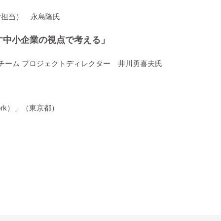
術担当） 永島隆氏
す中小企業の視点で考える」
チーム プロジェクトディレクター 井川勇喜夫氏
etwork）」（東京都）