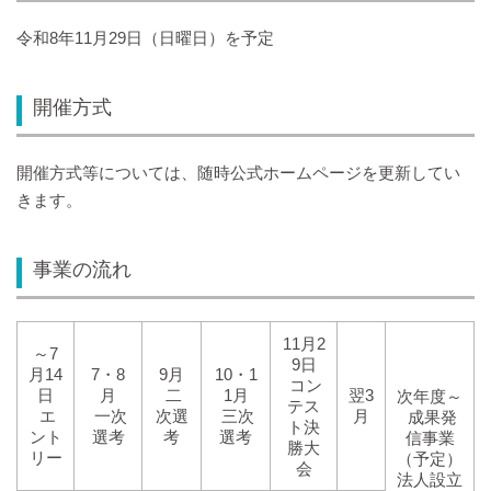
令和8年11月29日（日曜日）を予定
開催方式
開催方式等については、随時公式ホームページを更新してい
きます。
事業の流れ
11月2
～7
9日
月14
7・8
9月
10・1
コン
日
月
二
1月
翌3
次年度～
テス
エ
一次
次選
三次
月
成果発
ト決
ント
選考
考
選考
信事業
勝大
リー
（予定）
会
法人設立