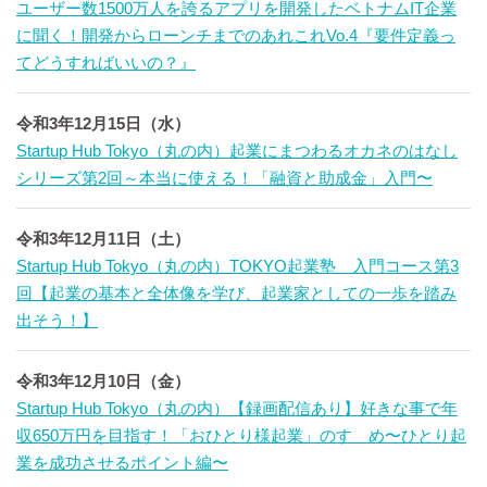
ユーザー数1500万人を誇るアプリを開発したベトナムIT企業
に聞く！開発からローンチまでのあれこれVo.4『要件定義っ
てどうすればいいの？』
令和3年12月15日（水）
Startup Hub Tokyo（丸の内）起業にまつわるオカネのはなし
シリーズ第2回～本当に使える！「融資と助成金」入門〜
令和3年12月11日（土）
Startup Hub Tokyo（丸の内）TOKYO起業塾 入門コース第3
回【起業の基本と全体像を学び、起業家としての一歩を踏み
出そう！】
令和3年12月10日（金）
Startup Hub Tokyo（丸の内）【録画配信あり】好きな事で年
収650万円を目指す！「おひとり様起業」のすゝめ〜ひとり起
業を成功させるポイント編〜