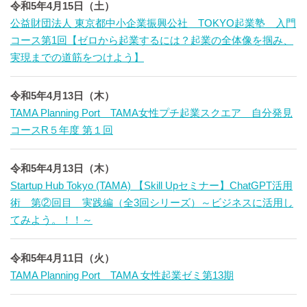
令和5年4月15日（土）
公益財団法人 東京都中小企業振興公社 TOKYO起業塾 入門
コース第1回【ゼロから起業するには？起業の全体像を掴み、
実現までの道筋をつけよう】
令和5年4月13日（木）
TAMA Planning Port TAMA女性プチ起業スクエア 自分発見
コースR５年度 第１回
令和5年4月13日（木）
Startup Hub Tokyo (TAMA) 【Skill Upセミナー】ChatGPT活用
術 第②回目 実践編（全3回シリーズ）～ビジネスに活用し
てみよう。！！～
令和5年4月11日（火）
TAMA Planning Port TAMA 女性起業ゼミ第13期