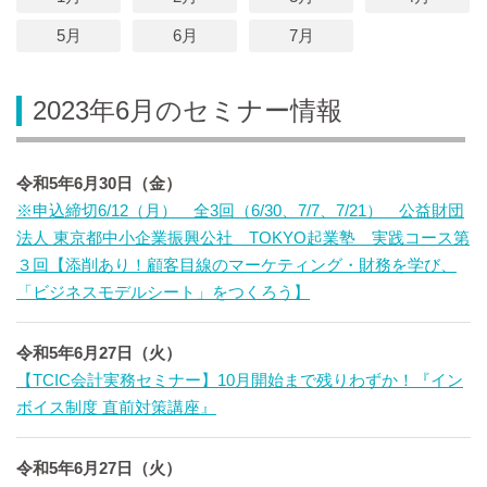
5月
6月
7月
2023年6月のセミナー情報
令和5年6月30日（金）
※申込締切6/12（月） 全3回（6/30、7/7、7/21） 公益財団
法人 東京都中小企業振興公社 TOKYO起業塾 実践コース第
３回【添削あり！顧客目線のマーケティング・財務を学び、
「ビジネスモデルシート」をつくろう】
令和5年6月27日（火）
【TCIC会計実務セミナー】10月開始まで残りわずか！『イン
ボイス制度 直前対策講座』
令和5年6月27日（火）