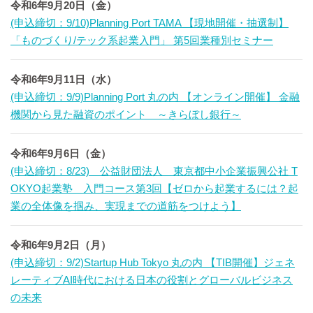
令和6年9月20日（金）
(申込締切：9/10)Planning Port TAMA 【現地開催・抽選制】
「ものづくり/テック系起業入門」 第5回業種別セミナー
令和6年9月11日（水）
(申込締切：9/9)Planning Port 丸の内 【オンライン開催】 金融
機関から見た融資のポイント ～きらぼし銀行～
令和6年9月6日（金）
(申込締切：8/23) 公益財団法人 東京都中小企業振興公社 T
OKYO起業塾 入門コース第3回【ゼロから起業するには？起
業の全体像を掴み、実現までの道筋をつけよう】
令和6年9月2日（月）
(申込締切：9/2)Startup Hub Tokyo 丸の内 【TIB開催】ジェネ
レーティブAI時代における日本の役割とグローバルビジネス
の未来