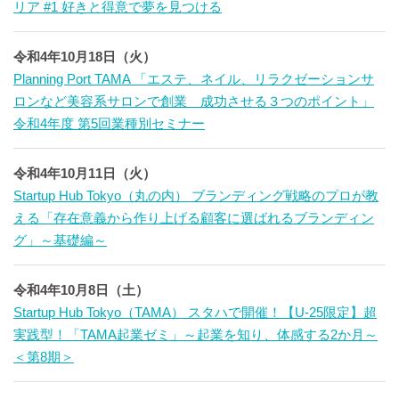
リア #1 好きと得意で夢を見つける
令和4年10月18日（火）
Planning Port TAMA 「エステ、ネイル、リラクゼーションサ
ロンなど美容系サロンで創業 成功させる３つのポイント」
令和4年度 第5回業種別セミナー
令和4年10月11日（火）
Startup Hub Tokyo（丸の内） ブランディング戦略のプロが教
える「存在意義から作り上げる顧客に選ばれるブランディン
グ」～基礎編～
令和4年10月8日（土）
Startup Hub Tokyo（TAMA） スタハで開催！【U-25限定】超
実践型！「TAMA起業ゼミ」～起業を知り、体感する2か月～
＜第8期＞