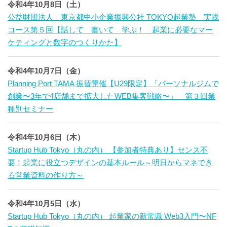
令和4年10月8日（土）
公益財団法人 東京都中小企業振興公社 TOKYO起業塾 実践
コース第５回【話して 書いて 学ぶ！ 起業に必要なマー
ケティングと数字のつくりかた】
令和4年10月7日（金）
Planning Port TAMA 振替開催【U29限定】「パーソナルジムで
創業〜3年で4店舗まで拡大したWEB集客戦略〜」 第３回業
種別セミナー
令和4年10月6日（木）
Startup Hub Tokyo（丸の内） 【参加者特典あり】センス不
要！起業に役立つデザインの基本ルール～明日からマネでき
る営業資料の作り方～
令和4年10月5日（水）
Startup Hub Tokyo（丸の内） 起業家の新常識 Web3入門〜NF