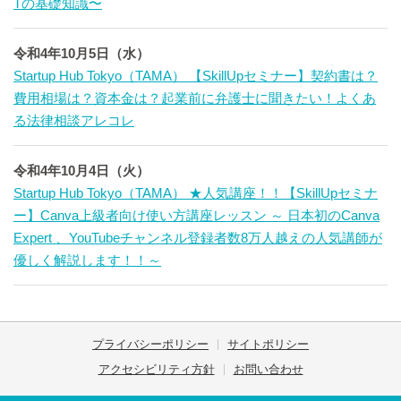
Tの基礎知識〜
令和4年10月5日（水）
Startup Hub Tokyo（TAMA） 【SkillUpセミナー】契約書は？
費用相場は？資本金は？起業前に弁護士に聞きたい！よくあ
る法律相談アレコレ
令和4年10月4日（火）
Startup Hub Tokyo（TAMA） ★人気講座！！【SkillUpセミナ
ー】Canva上級者向け使い方講座レッスン ～ 日本初のCanva
Expert 、YouTubeチャンネル登録者数8万人越えの人気講師が
優しく解説します！！～
プライバシーポリシー
サイトポリシー
アクセシビリティ方針
お問い合わせ