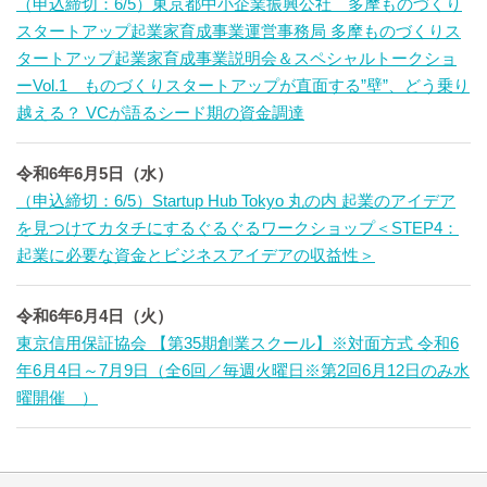
（申込締切：6/5）東京都中小企業振興公社 多摩ものづくり
スタートアップ起業家育成事業運営事務局 多摩ものづくりス
タートアップ起業家育成事業説明会＆スペシャルトークショ
ーVol.1 ものづくりスタートアップが直面する”壁”、どう乗り
越える？ VCが語るシード期の資金調達
令和6年6月5日（水）
（申込締切：6/5）Startup Hub Tokyo 丸の内 起業のアイデア
を見つけてカタチにするぐるぐるワークショップ＜STEP4：
起業に必要な資金とビジネスアイデアの収益性＞
令和6年6月4日（火）
東京信用保証協会 【第35期創業スクール】※対面方式 令和6
年6月4日～7月9日（全6回／毎週火曜日※第2回6月12日のみ水
曜開催 ）