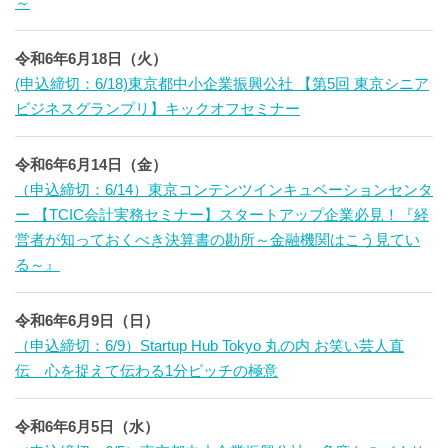
～
令和6年6月18日（火）
(申込締切：6/18)東京都中小企業振興公社 【第5回 東京シニア
ビジネスグランプリ】キックオフセミナー
令和6年6月14日（金）
（申込締切：6/14）東京コンテンツインキュベーションセンタ
ー 【TCIC会計実務セミナー】スタートアップ企業必見！『経
営者が知っておくべき決算書の勘所～金融機関はこう見てい
る～』
令和6年6月9日（日）
（申込締切：6/9）Startup Hub Tokyo 丸の内 お笑い芸人直
伝 心を捉えて伝わる1分ピッチの極意
令和6年6月5日（水）