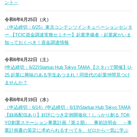
ント～
令和6年6月25日（火）
（申込締切：6/25）東京コンテンツインキュベーションセンタ
ー 【TCIC資金調達実務セミナー】起業準備者・起業家がいま
知っておくべき！資金調達情報
令和6年6月22日（土）
(申込締切：6/22)Startup Hub Tokyo TAMA 【スタハで開催】U-
25 起業に興味のある学生あつまれ！同世代の起業仲間見つけ
ませんか？
令和6年6月19日（水）
（申込締切：6/14）(申込締切：6/19)Startup Hub Tokyo TAMA
【録画配信あり】好評につき定例開催化！しっかり創る TOK
YO創業ステーション事業計画『第２期』 事前説明会 ～事
業計画書の策定に求められるすべてを、ゼロから一気に学ぶ