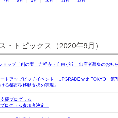
7月
8月
9月
10月
11月
12月
・トピックス（2020年9月）
ショップ「創の実 吉祥寺・自由が丘」出店者募集のお知
アップピッチイベント UPGRADE with TOKYO 第
おける都市型移動支援の実現』
成支援プログラム
O』選抜プログラム参加者決定！