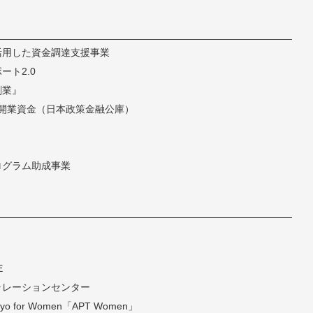
活用した資金調達支援事業
ト2.0
創業』
開業資金（日本政策金融公庫）
ログラム助成事業
E
ラレーションセンター
 Tokyo for Women「APT Women」