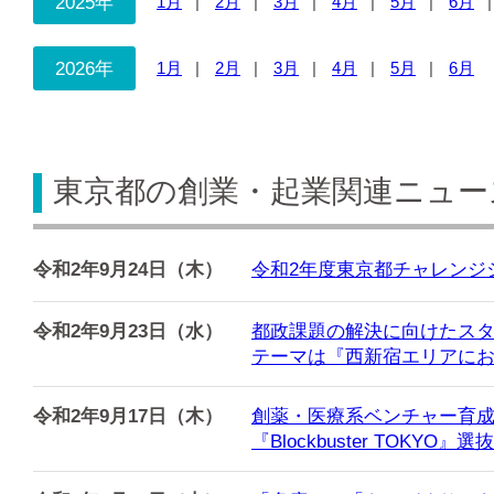
2025年
1月
2月
3月
4月
5月
6月
2026年
1月
2月
3月
4月
5月
6月
東京都の創業・起業関連ニュース
令和2年9月24日（木）
令和2年度東京都チャレンジ
令和2年9月23日（水）
都政課題の解決に向けたスタート
テーマは『西新宿エリアに
令和2年9月17日（木）
創薬・医療系ベンチャー育
『Blockbuster TOKY