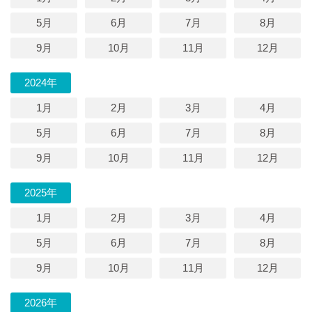
5月
6月
7月
8月
9月
10月
11月
12月
2024年
1月
2月
3月
4月
5月
6月
7月
8月
9月
10月
11月
12月
2025年
1月
2月
3月
4月
5月
6月
7月
8月
9月
10月
11月
12月
2026年