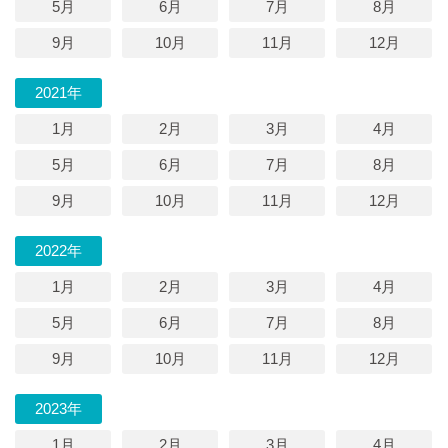
5月
6月
7月
8月
9月
10月
11月
12月
2021年
1月
2月
3月
4月
5月
6月
7月
8月
9月
10月
11月
12月
2022年
1月
2月
3月
4月
5月
6月
7月
8月
9月
10月
11月
12月
2023年
1月
2月
3月
4月