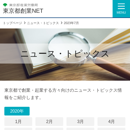
東京都創業NET
MENU
トップページ
ニュース・トピックス
2023年7月
ニュース・トピックス
東京都で創業・起業する方々向けのニュース・トピックス情
報をご紹介します。
2020年
1月
2月
3月
4月