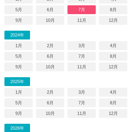
5月
6月
7月
8月
9月
10月
11月
12月
2024年
1月
2月
3月
4月
5月
6月
7月
8月
9月
10月
11月
12月
2025年
1月
2月
3月
4月
5月
6月
7月
8月
9月
10月
11月
12月
2026年