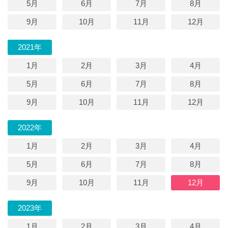
5月
6月
7月
8月
9月
10月
11月
12月
2021年
1月
2月
3月
4月
5月
6月
7月
8月
9月
10月
11月
12月
2022年
1月
2月
3月
4月
5月
6月
7月
8月
9月
10月
11月
12月
2023年
1月
2月
3月
4月