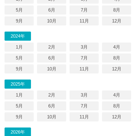
5月
6月
7月
8月
9月
10月
11月
12月
2024年
1月
2月
3月
4月
5月
6月
7月
8月
9月
10月
11月
12月
2025年
1月
2月
3月
4月
5月
6月
7月
8月
9月
10月
11月
12月
2026年