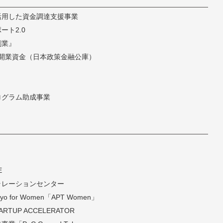
活用した資金調達支援事業
ト2.0
創業』
開業資金（日本政策金融公庫）
ログラム助成事業
E
ラレーションセンター
 Tokyo for Women「APT Women」
TARTUP ACCELERATOR