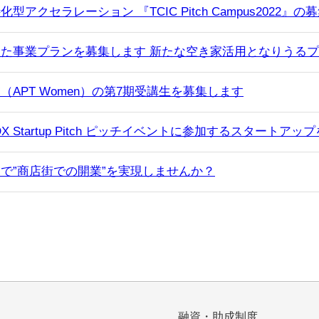
クセラレーション 『TCIC Pitch Campus2022』の
た事業プランを募集します 新たな空き家活用となりうる
APT Women）の第7期受講生を募集します
 Startup Pitch ピッチイベントに参加するスタートア
で”商店街での開業”を実現しませんか？
融資・助成制度