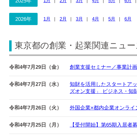
2025年
1月
2月
3月
4月
5月
6月
2026年
1月
2月
3月
4月
5月
6月
東京都の創業・起業関連ニュース
令和4年7月29日（金）
創業支援セミナー／事業計
令和4年7月27日（水）
知財を活用したスタートアッ
ズオン支援」 ビジネス・知財
令和4年7月26日（火）
外国企業×都内企業オンライ
令和4年7月25日（月）
【受付開始】第65期入居者募集