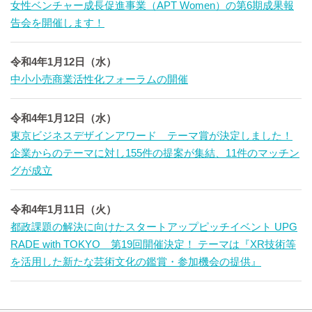
女性ベンチャー成長促進事業（APT Women）の第6期成果報
告会を開催します！
令和4年1月12日（水）
中小小売商業活性化フォーラムの開催
令和4年1月12日（水）
東京ビジネスデザインアワード テーマ賞が決定しました！
企業からのテーマに対し155件の提案が集結、11件のマッチン
グが成立
令和4年1月11日（火）
都政課題の解決に向けたスタートアップピッチイベント UPG
RADE with TOKYO 第19回開催決定！ テーマは『XR技術等
を活用した新たな芸術文化の鑑賞・参加機会の提供』