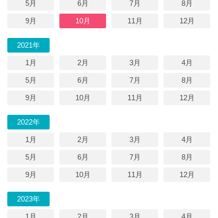
5月
6月
7月
8月
9月
10月
11月
12月
2021年
1月
2月
3月
4月
5月
6月
7月
8月
9月
10月
11月
12月
2022年
1月
2月
3月
4月
5月
6月
7月
8月
9月
10月
11月
12月
2023年
1月
2月
3月
4月