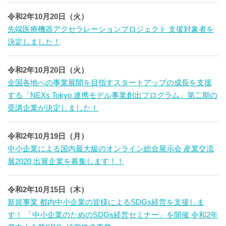
令和2年10月20日（火）
先端医療機器アクセラレーションプロジェクト 支援対象者を
決定しました！
令和2年10月20日（火）
全国各地への事業展開を目指すスタートアップの成長を支援
する「NEXs Tokyo 連携モデル事業創出プログラム」第二期の
受講企業が決定しました！
令和2年10月19日（月）
中小企業による国内最大級のオンライン総合展示会 産業交流
展2020 出展企業を募集します！！
令和2年10月15日（木）
新規事業 都内中小企業の皆様によるSDGs経営を支援しま
す！ 「中小企業のためのSDGs経営セミナー」を開催 令和2年