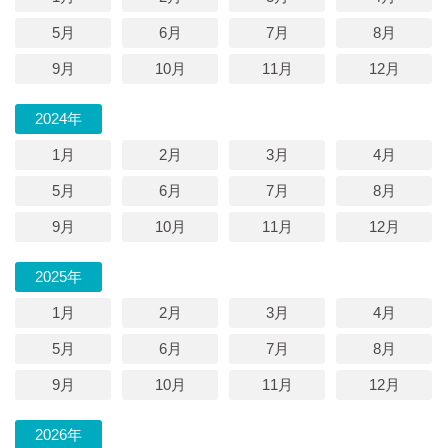
5月
6月
7月
8月
9月
10月
11月
12月
2024年
1月
2月
3月
4月
5月
6月
7月
8月
9月
10月
11月
12月
2025年
1月
2月
3月
4月
5月
6月
7月
8月
9月
10月
11月
12月
2026年