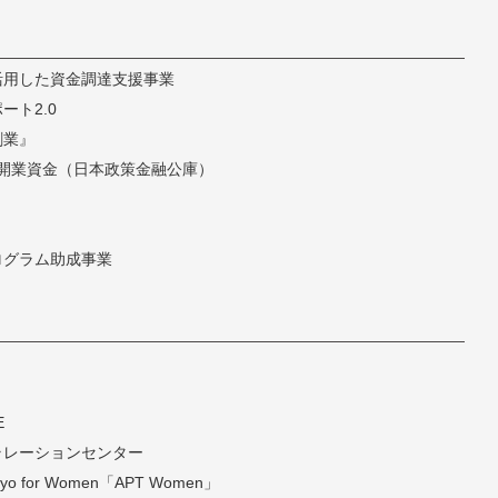
活用した資金調達支援事業
ト2.0
創業』
開業資金（日本政策金融公庫）
ログラム助成事業
E
ラレーションセンター
 Tokyo for Women「APT Women」