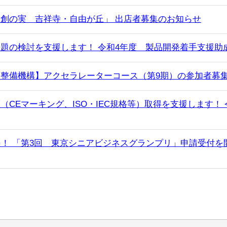
創の実 吉祥寺・自由が丘」 出店者募集のお知らせ
題の検討を支援します！ 令和4年度 製品開発着手支援助
整備機構】アクセラレーターコース（第9期）の参加者募
（CEマーキング、ISO・IEC規格等）取得を支援します
援！ 「第3回 東京シニアビジネスグランプリ」申請受付を開