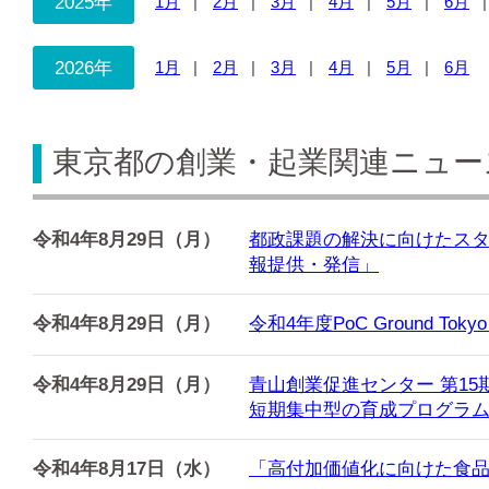
2025年
1月
2月
3月
4月
5月
6月
2026年
1月
2月
3月
4月
5月
6月
東京都の創業・起業関連ニュース
令和4年8月29日（月）
都政課題の解決に向けたスター
報提供・発信」
令和4年8月29日（月）
令和4年度PoC Ground
令和4年8月29日（月）
青山創業促進センター 第1
短期集中型の育成プログラ
令和4年8月17日（水）
「高付加価値化に向けた食