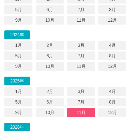
5月
6月
7月
8月
9月
10月
11月
12月
2024年
1月
2月
3月
4月
5月
6月
7月
8月
9月
10月
11月
12月
2025年
1月
2月
3月
4月
5月
6月
7月
8月
9月
10月
11月
12月
2026年