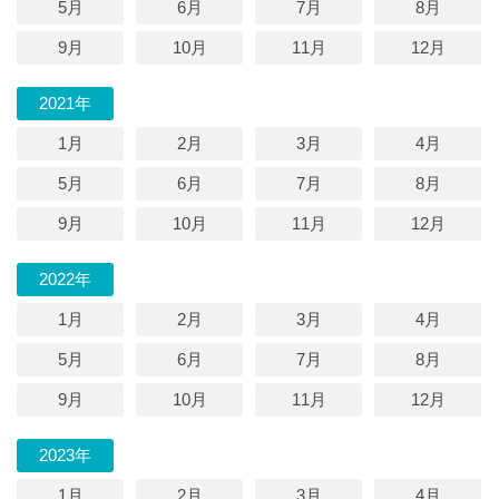
5月
6月
7月
8月
9月
10月
11月
12月
2021年
1月
2月
3月
4月
5月
6月
7月
8月
9月
10月
11月
12月
2022年
1月
2月
3月
4月
5月
6月
7月
8月
9月
10月
11月
12月
2023年
1月
2月
3月
4月