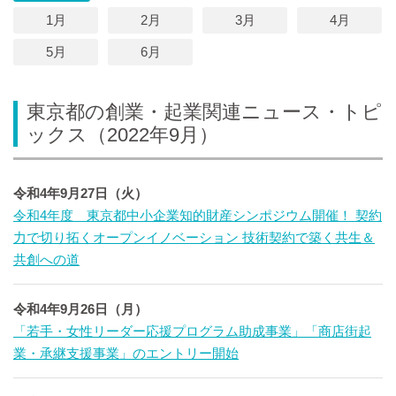
1月
2月
3月
4月
5月
6月
東京都の創業・起業関連ニュース・トピ
ックス（2022年9月）
令和4年9月27日（火）
令和4年度 東京都中小企業知的財産シンポジウム開催！ 契約
力で切り拓くオープンイノベーション 技術契約で築く共生＆
共創への道
令和4年9月26日（月）
「若手・女性リーダー応援プログラム助成事業」「商店街起
業・承継支援事業」のエントリー開始