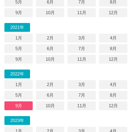
5月
6月
7月
8月
9月
10月
11月
12月
2021年
1月
2月
3月
4月
5月
6月
7月
8月
9月
10月
11月
12月
2022年
1月
2月
3月
4月
5月
6月
7月
8月
9月
10月
11月
12月
2023年
1月
2月
3月
4月