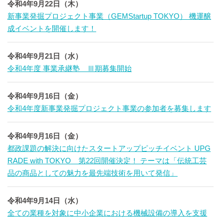
令和4年9月22日（木）
新事業発掘プロジェクト事業（GEMStartup TOKYO） 機運醸
成イベントを開催します！
令和4年9月21日（水）
令和4年度 事業承継塾 Ⅲ期募集開始
令和4年9月16日（金）
令和4年度新事業発掘プロジェクト事業の参加者を募集します
令和4年9月16日（金）
都政課題の解決に向けたスタートアップピッチイベント UPG
RADE with TOKYO 第22回開催決定！ テーマは「伝統工芸
品の商品としての魅力を最先端技術を用いて発信」
令和4年9月14日（水）
全ての業種を対象に中小企業における機械設備の導入を支援