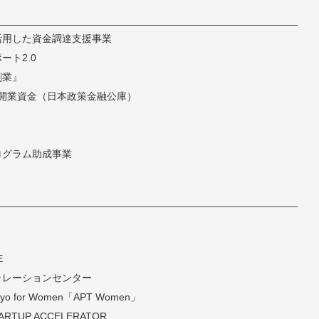
活用した資金調達支援事業
ト2.0
創業』
開業資金（日本政策金融公庫）
ログラム助成事業
E
ラレーションセンター
 Tokyo for Women「APT Women」
TARTUP ACCELERATOR