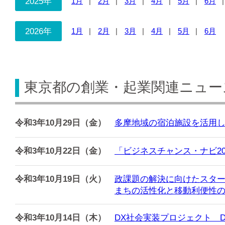
2025年
1月
2月
3月
4月
5月
6月
2026年
1月
2月
3月
4月
5月
6月
東京都の創業・起業関連ニュース
令和3年10月29日（金）
多摩地域の宿泊施設を活用し
令和3年10月22日（金）
「ビジネスチャンス・ナビ2
令和3年10月19日（火）
政課題の解決に向けたスタート
まちの活性化と移動利便性
令和3年10月14日（木）
DX社会実装プロジェクト DX