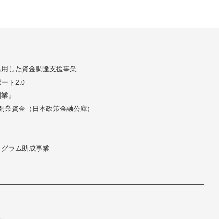
活用した資金調達支援事業
ト2.0
創業』
開業資金（日本政策金融公庫）
ログラム助成事業