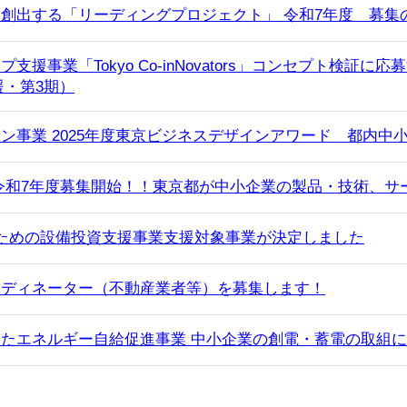
創出する「リーディングプロジェクト」 令和7年度 募集
事業「Tokyo Co-inNovators」コンセプト検証に応募す
援・第3期）
ン事業 2025年度東京ビジネスデザインアワード 都内中
令和7年度募集開始！！東京都が中小企業の製品・技術、サ
ための設備投資支援事業支援対象事業が決定しました
ーディネーター（不動産業者等）を募集します！
たエネルギー自給促進事業 中小企業の創電・蓄電の取組