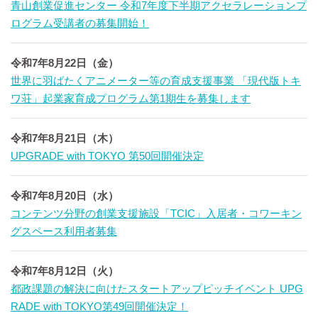
青山創業促進センター 令和7年度下半期アクセラレーションプ
ログラム受講者の募集開始！
令和7年8月22日（金）
世界に羽ばたくアニメーター等の育成支援事業 「現代版トキ
ワ荘」起業家育成プログラム第1期生を募集します
令和7年8月21日（木）
UPGRADE with TOKYO 第50回開催決定
令和7年8月20日（水）
コンテンツ分野の創業支援施設「TCIC」入居者・コワーキン
グスペース利用者募集
令和7年8月12日（火）
都政課題の解決に向けたスタートアップピッチイベント UPG
RADE with TOKYO第49回開催決定！