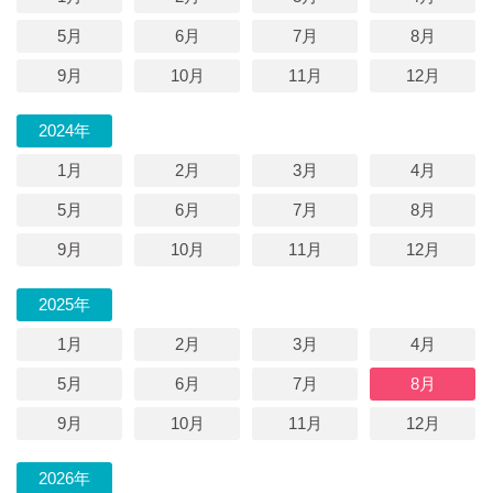
5月
6月
7月
8月
9月
10月
11月
12月
2024年
1月
2月
3月
4月
5月
6月
7月
8月
9月
10月
11月
12月
2025年
1月
2月
3月
4月
5月
6月
7月
8月
9月
10月
11月
12月
2026年