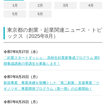
1月
2月
3月
4月
5月
6月
東京都の創業・起業関連ニュース・トピ
ックス（2025年8月）
令和7年8月27日（水）
「起業スタートダッシュ」 高校生起業家養成プログラム 第5
期養成講座の受講生を募集します！
令和7年8月25日（月）
新規事業 事業承継を契機とした「第二創業」支援事業「ツ
ギノツギ」事業開発プログラム（第一期）の公募開始！
令和7年8月25日（月）