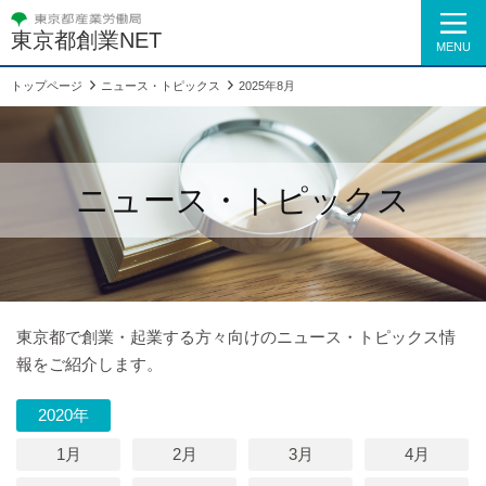
東京都創業NET
MENU
トップページ
ニュース・トピックス
2025年8月
ニュース・トピックス
東京都で創業・起業する方々向けのニュース・トピックス情
報をご紹介します。
2020年
1月
2月
3月
4月