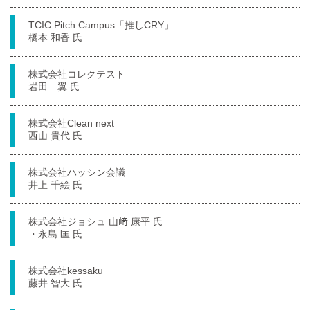
TCIC Pitch Campus「推しCRY」
橋本 和香 氏
株式会社コレクテスト
岩田 翼 氏
株式会社Clean next
西山 貴代 氏
株式会社ハッシン会議
井上 千絵 氏
株式会社ジョシュ 山﨑 康平 氏
・永島 匡 氏
株式会社kessaku
藤井 智大 氏