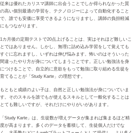
従来は優れたカリスマ講師に出会うことでしか得られなかった質
の高い個別最適の学習を、テクノロジーによって自動化すること
で、誰でも安価に享受できるようになりますし、講師の負担軽減
にもつながります。
1カ月後の定期テストで20点上げることは、実はそれほど難しいこ
とではありません。しかし、無理に詰め込み学習をして覚えても
すぐに忘れますし、いずれは伸び悩みます。怖いのはそういった
間違ったやり方が身についてしまうことです。正しい勉強法を身
につけることで、自立的に意欲をもって勉強に取り組める生徒を
育てることが「Study Karte」の理想です。
もともと成績のよい子は、自然と正しい勉強法が身についていま
す。そのスキルを誰でもが使えるスキルとして一般化することは
とても難しいですが、それだけにやりがいがあります。
「Study Karte」は、生徒数が増えデータが集まれば集まるほど精
度が高まります。多くのデータを蓄積して、生徒個人だけでな
く、大手塾などにもwebプラットフォームとして提供し、より多く