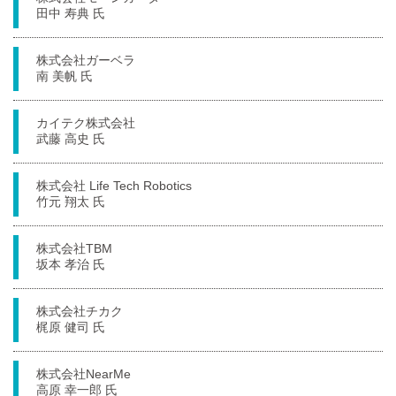
田中 寿典 氏
株式会社ガーベラ
南 美帆 氏
カイテク株式会社
武藤 高史 氏
株式会社 Life Tech Robotics
竹元 翔太 氏
株式会社TBM
坂本 孝治 氏
株式会社チカク
梶原 健司 氏
株式会社NearMe
高原 幸一郎 氏