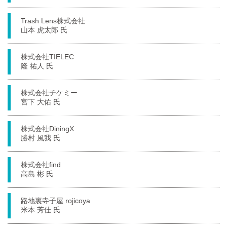
Trash Lens株式会社
山本 虎太郎 氏
株式会社TIELEC
隆 祐人 氏
株式会社チケミー
宮下 大佑 氏
株式会社DiningX
勝村 風我 氏
株式会社find
高島 彬 氏
路地裏寺子屋 rojicoya
米本 芳佳 氏