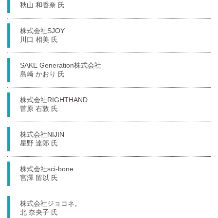
秋山 和香奈 氏
株式会社SJOY
川口 相美 氏
SAKE Generation株式会社
島崎 かおり 氏
株式会社RIGHTHAND
菅原 右敦 氏
株式会社NIJIN
星野 達郎 氏
株式会社sci-bone
宮澤 留以 氏
株式会社ジョコネ。
北 奈央子 氏