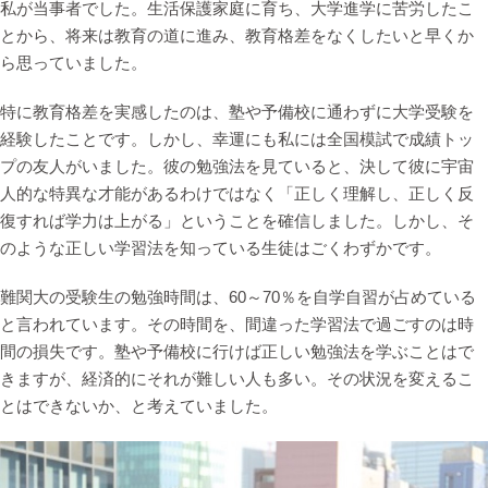
私が当事者でした。生活保護家庭に育ち、大学進学に苦労したこ
とから、将来は教育の道に進み、教育格差をなくしたいと早くか
ら思っていました。
特に教育格差を実感したのは、塾や予備校に通わずに大学受験を
経験したことです。しかし、幸運にも私には全国模試で成績トッ
プの友人がいました。彼の勉強法を見ていると、決して彼に宇宙
人的な特異な才能があるわけではなく「正しく理解し、正しく反
復すれば学力は上がる」ということを確信しました。しかし、そ
のような正しい学習法を知っている生徒はごくわずかです。
難関大の受験生の勉強時間は、60～70％を自学自習が占めている
と言われています。その時間を、間違った学習法で過ごすのは時
間の損失です。塾や予備校に行けば正しい勉強法を学ぶことはで
きますが、経済的にそれが難しい人も多い。その状況を変えるこ
とはできないか、と考えていました。