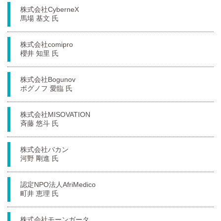
株式会社CyberneX
馬場 基文 氏
株式会社comipro
櫻井 知里 氏
株式会社Bogunov
ボグノフ 愛臨 氏
株式会社MISOVATION
斉藤 悠斗 氏
株式会社バカン
河野 剛進 氏
認定NPO法人AfriMedico
町井 恵理 氏
株式会社モーンガータ