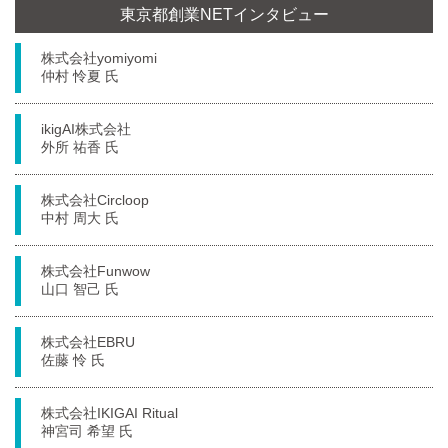
東京都創業NETインタビュー
株式会社yomiyomi
仲村 怜夏 氏
ikigAI株式会社
外所 祐香 氏
株式会社Circloop
中村 周大 氏
株式会社Funwow
山口 智己 氏
株式会社EBRU
佐藤 怜 氏
株式会社IKIGAI Ritual
神宮司 希望 氏