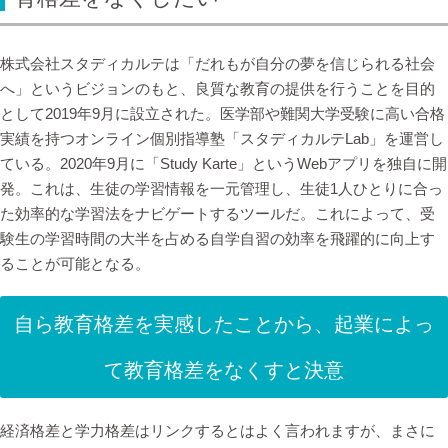
株式会社スタディカルテは「だれもが自分の夢を信じられる社会
へ」というビジョンのもと、良質な教育の提供を行うことを目的
として2019年9月に設立された。医学部や難関大学受験に高い合格
実績を持つオンライン個別指導塾「スタディカルテLab」を運営し
ている。2020年9月に「Study Karte」というWebアプリを独自に開
発。これは、生徒の学習情報を一元管理し、生徒1人ひとりに合っ
た効率的な学習法をナビゲートするツールだ。これによって、受
験生の学習時間の大半を占める自学自習の効率を飛躍的に向上す
ることが可能となる。
自ら教育格差を実感したことから、起業によっ
て教育格差をなくすと決意
経済格差と学力格差はリンクするとはよく言われますが、まさに