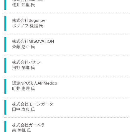
櫻井 知里 氏
株式会社Bogunov
ボグノフ 愛臨 氏
株式会社MISOVATION
斉藤 悠斗 氏
株式会社バカン
河野 剛進 氏
認定NPO法人AfriMedico
町井 恵理 氏
株式会社モーンガータ
田中 寿典 氏
株式会社ガーベラ
南 美帆 氏