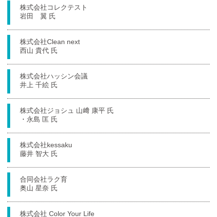
株式会社コレクテスト
岩田 翼 氏
株式会社Clean next
西山 貴代 氏
株式会社ハッシン会議
井上 千絵 氏
株式会社ジョシュ 山﨑 康平 氏
・永島 匡 氏
株式会社kessaku
藤井 智大 氏
合同会社ラク育
奥山 星奈 氏
株式会社 Color Your Life