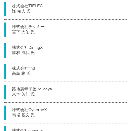
株式会社TIELEC
隆 祐人 氏
株式会社チケミー
宮下 大佑 氏
株式会社DiningX
勝村 風我 氏
株式会社find
高島 彬 氏
路地裏寺子屋 rojicoya
米本 芳佳 氏
株式会社CyberneX
馬場 基文 氏
株式会社comipro