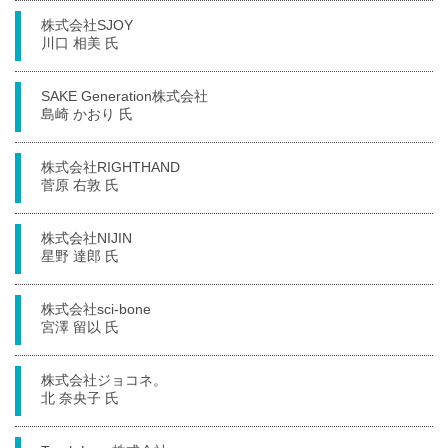
株式会社SJOY
川口 相美 氏
SAKE Generation株式会社
島崎 かおり 氏
株式会社RIGHTHAND
菅原 右敦 氏
株式会社NIJIN
星野 達郎 氏
株式会社sci-bone
宮澤 留以 氏
株式会社ジョコネ。
北 奈央子 氏