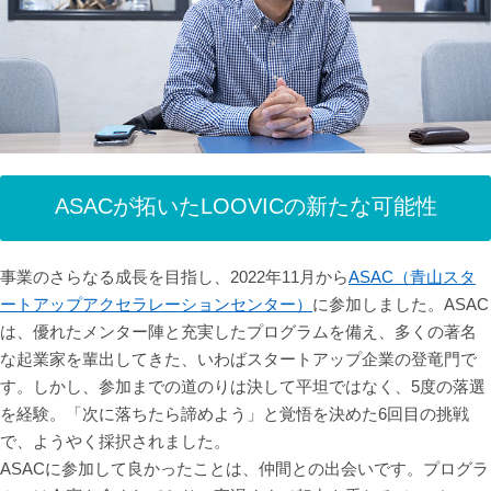
ASACが拓いたLOOVICの新たな可能性
事業のさらなる成長を目指し、2022年11月から
ASAC（青山スタ
ートアップアクセラレーションセンター）
に参加しました。ASAC
は、優れたメンター陣と充実したプログラムを備え、多くの著名
な起業家を輩出してきた、いわばスタートアップ企業の登竜門で
す。しかし、参加までの道のりは決して平坦ではなく、5度の落選
を経験。「次に落ちたら諦めよう」と覚悟を決めた6回目の挑戦
で、ようやく採択されました。
ASACに参加して良かったことは、仲間との出会いです。プログラ