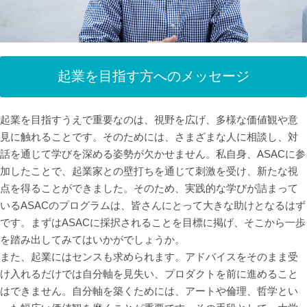
起業を目指す方へのメッセージ
起業を目指すうえで重要なのは、視野を広げ、多様な価値観や意
見に触れることです。そのためには、さまざまな人に相談し、対
話を通じて学びを深める姿勢が欠かせません。私自身、ASACに参
加したことで、起業家との壁打ちを通じて刺激を受け、新たな視
点を得ることができました。そのため、実践的な学びが詰まって
いるASACのプログラムは、皆さんにとって大きな助けとなるはず
です。まずはASACに採択されることを目標に掲げ、そこから一歩
を踏み出してみてはいかがでしょうか。
また、起業にはセンスも求められます。アドバイスをそのまま受
け入れるだけでは自分軸を見失い、プロダクトを前に進めること
はできません。自分軸を築くためには、アートや倫理、哲学とい