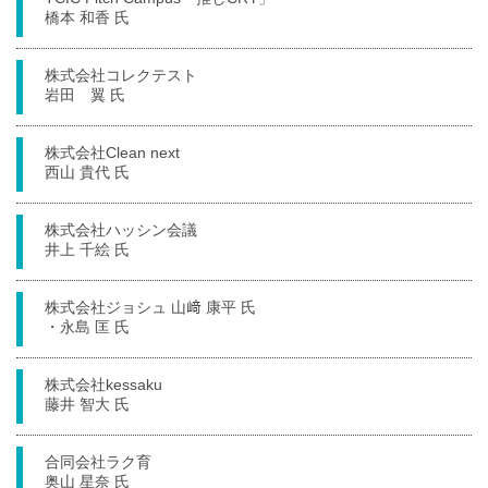
橋本 和香 氏
株式会社コレクテスト
岩田 翼 氏
株式会社Clean next
西山 貴代 氏
株式会社ハッシン会議
井上 千絵 氏
株式会社ジョシュ 山﨑 康平 氏
・永島 匡 氏
株式会社kessaku
藤井 智大 氏
合同会社ラク育
奥山 星奈 氏