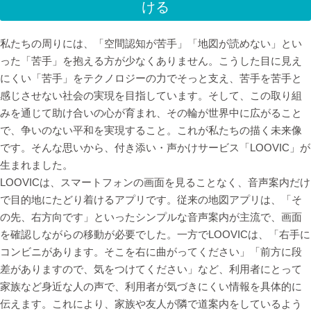
ける
私たちの周りには、「空間認知が苦手」「地図が読めない」とい
った「苦手」を抱える方が少なくありません。こうした目に見え
にくい「苦手」をテクノロジーの力でそっと支え、苦手を苦手と
感じさせない社会の実現を目指しています。そして、この取り組
みを通じて助け合いの心が育まれ、その輪が世界中に広がること
で、争いのない平和を実現すること。これが私たちの描く未来像
です。そんな思いから、付き添い・声かけサービス「LOOVIC」が
生まれました。
LOOVICは、スマートフォンの画面を見ることなく、音声案内だけ
で目的地にたどり着けるアプリです。従来の地図アプリは、「そ
の先、右方向です」といったシンプルな音声案内が主流で、画面
を確認しながらの移動が必要でした。一方でLOOVICは、「右手に
コンビニがあります。そこを右に曲がってください」「前方に段
差がありますので、気をつけてください」など、利用者にとって
家族など身近な人の声で、利用者が気づきにくい情報を具体的に
伝えます。これにより、家族や友人が隣で道案内をしているよう