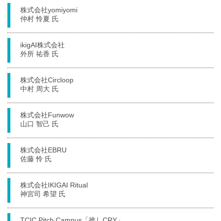
株式会社yomiyomi
仲村 怜夏 氏
ikigAI株式会社
外所 祐香 氏
株式会社Circloop
中村 周大 氏
株式会社Funwow
山口 智己 氏
株式会社EBRU
佐藤 怜 氏
株式会社IKIGAI Ritual
神宮司 希望 氏
TCIC Pitch Campus「推しCRY」