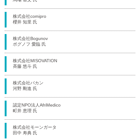
株式会社comipro
櫻井 知里 氏
株式会社Bogunov
ボグノフ 愛臨 氏
株式会社MISOVATION
斉藤 悠斗 氏
株式会社バカン
河野 剛進 氏
認定NPO法人AfriMedico
町井 恵理 氏
株式会社モーンガータ
田中 寿典 氏