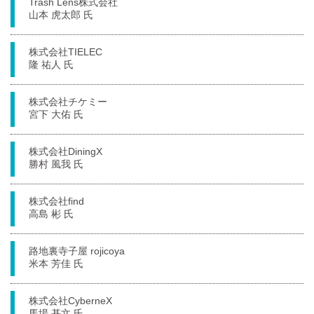
Trash Lens株式会社
山本 虎太郎 氏
株式会社TIELEC
隆 祐人 氏
株式会社チケミー
宮下 大佑 氏
株式会社DiningX
勝村 風我 氏
株式会社find
高島 彬 氏
路地裏寺子屋 rojicoya
米本 芳佳 氏
株式会社CyberneX
馬場 基文 氏