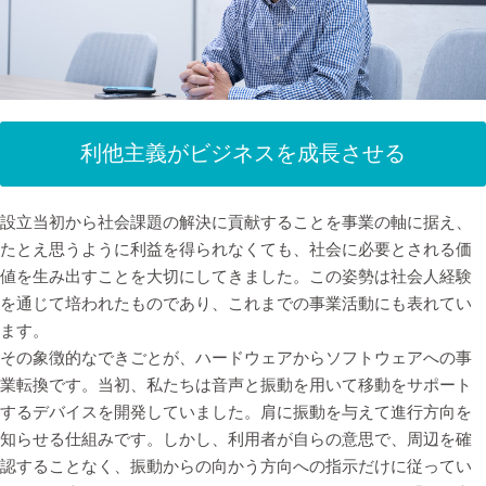
利他主義がビジネスを成長させる
設立当初から社会課題の解決に貢献することを事業の軸に据え、
たとえ思うように利益を得られなくても、社会に必要とされる価
値を生み出すことを大切にしてきました。この姿勢は社会人経験
を通じて培われたものであり、これまでの事業活動にも表れてい
ます。
その象徴的なできごとが、ハードウェアからソフトウェアへの事
業転換です。当初、私たちは音声と振動を用いて移動をサポート
するデバイスを開発していました。肩に振動を与えて進行方向を
知らせる仕組みです。しかし、利用者が自らの意思で、周辺を確
認することなく、振動からの向かう方向への指示だけに従ってい