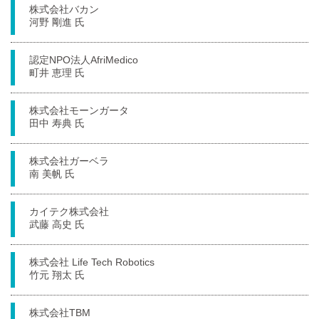
株式会社バカン
河野 剛進 氏
認定NPO法人AfriMedico
町井 恵理 氏
株式会社モーンガータ
田中 寿典 氏
株式会社ガーベラ
南 美帆 氏
カイテク株式会社
武藤 高史 氏
株式会社 Life Tech Robotics
竹元 翔太 氏
株式会社TBM