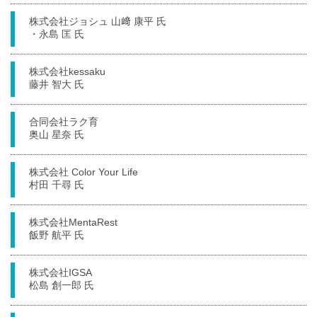
株式会社ジョシュ 山﨑 康平 氏
・永島 匡 氏
株式会社kessaku
藤井 智大 氏
合同会社ラク育
奥山 星奈 氏
株式会社 Color Your Life
村田 千尋 氏
株式会社MentaRest
飯野 航平 氏
株式会社IGSA
松島 創一郎 氏