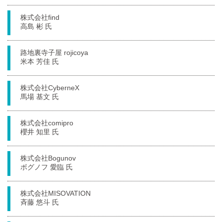
株式会社find
高島 彬 氏
路地裏寺子屋 rojicoya
米本 芳佳 氏
株式会社CyberneX
馬場 基文 氏
株式会社comipro
櫻井 知里 氏
株式会社Bogunov
ボグノフ 愛臨 氏
株式会社MISOVATION
斉藤 悠斗 氏