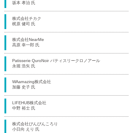
坂本 孝治 氏
株式会社チカク
梶原 健司 氏
株式会社NearMe
高原 幸一郎 氏
Patisserie QuroNoir パティスリークロノアール
永堀 浩矢 氏
WAamazing株式会社
加藤 史子 氏
LIFEHUB株式会社
中野 裕士 氏
株式会社ぴんぴんころり
小日向 えり 氏