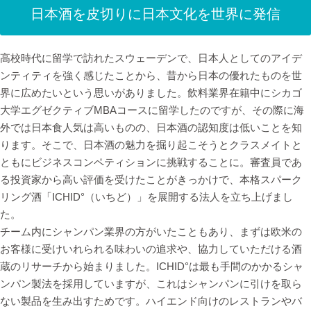
日本酒を皮切りに日本文化を世界に発信
高校時代に留学で訪れたスウェーデンで、日本人としてのアイデ
ンティティを強く感じたことから、昔から日本の優れたものを世
界に広めたいという思いがありました。飲料業界在籍中にシカゴ
大学エグゼクティブMBAコースに留学したのですが、その際に海
外では日本食人気は高いものの、日本酒の認知度は低いことを知
ります。そこで、日本酒の魅力を掘り起こそうとクラスメイトと
ともにビジネスコンペティションに挑戦することに。審査員であ
る投資家から高い評価を受けたことがきっかけで、本格スパーク
リング酒「ICHID°（いちど）」を展開する法人を立ち上げまし
た。
チーム内にシャンパン業界の方がいたこともあり、まずは欧米の
お客様に受けいれられる味わいの追求や、協力していただける酒
蔵のリサーチから始まりました。ICHID°は最も手間のかかるシャ
ンパン製法を採用していますが、これはシャンパンに引けを取ら
ない製品を生み出すためです。ハイエンド向けのレストランやバ