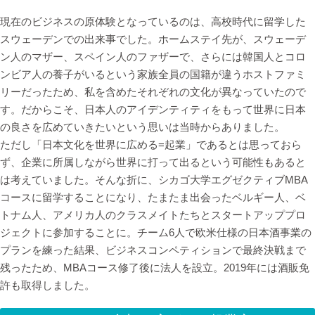
現在のビジネスの原体験となっているのは、高校時代に留学した
スウェーデンでの出来事でした。ホームステイ先が、スウェーデ
ン人のマザー、スペイン人のファザーで、さらには韓国人とコロ
ンビア人の養子がいるという家族全員の国籍が違うホストファミ
リーだったため、私を含めたそれぞれの文化が異なっていたので
す。だからこそ、日本人のアイデンティティをもって世界に日本
の良さを広めていきたいという思いは当時からありました。
ただし「日本文化を世界に広める=起業」であるとは思っておら
ず、企業に所属しながら世界に打って出るという可能性もあると
は考えていました。そんな折に、シカゴ大学エグゼクティブMBA
コースに留学することになり、たまたま出会ったベルギー人、ベ
トナム人、アメリカ人のクラスメイトたちとスタートアッププロ
ジェクトに参加することに。チーム6人で欧米仕様の日本酒事業の
プランを練った結果、ビジネスコンペティションで最終決戦まで
残ったため、MBAコース修了後に法人を設立。2019年には酒販免
許も取得しました。