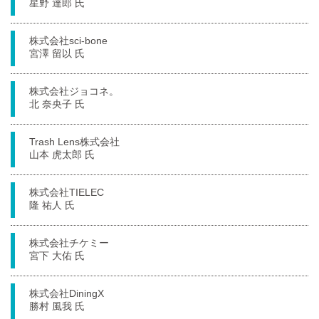
星野 達郎 氏
株式会社sci-bone
宮澤 留以 氏
株式会社ジョコネ。
北 奈央子 氏
Trash Lens株式会社
山本 虎太郎 氏
株式会社TIELEC
隆 祐人 氏
株式会社チケミー
宮下 大佑 氏
株式会社DiningX
勝村 風我 氏