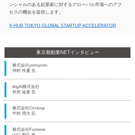
ンシャルのある起業家に対するグローバル市場へのアク
セスの機会を提供します。
X-HUB TOKYO GLOBAL STARTUP ACCELERATOR
東京都創業NETインタビュー
株式会社yomiyomi
仲村 怜夏 氏
ikigAI株式会社
外所 祐香 氏
株式会社Circloop
中村 周大 氏
株式会社Funwow
山口 智己 氏