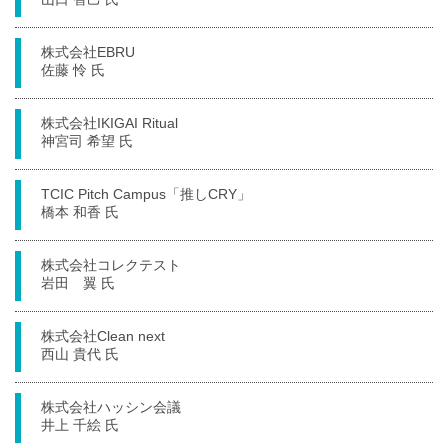
株式会社EBRU
佐藤 怜 氏
株式会社IKIGAI Ritual
神宮司 希望 氏
TCIC Pitch Campus「推しCRY」
橋本 和香 氏
株式会社コレクテスト
岩田 翼 氏
株式会社Clean next
西山 貴代 氏
株式会社ハッシン会議
井上 千絵 氏