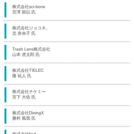
株式会社sci-bone
宮澤 留以 氏
株式会社ジョコネ。
北 奈央子 氏
Trash Lens株式会社
山本 虎太郎 氏
株式会社TIELEC
隆 祐人 氏
株式会社チケミー
宮下 大佑 氏
株式会社DiningX
勝村 風我 氏