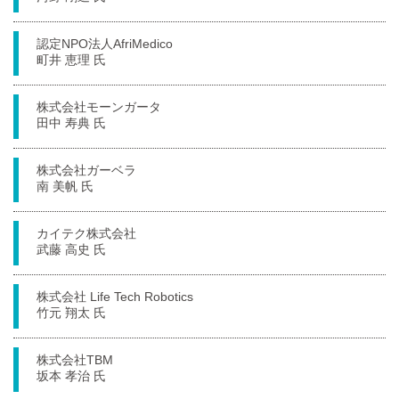
認定NPO法人AfriMedico
町井 恵理 氏
株式会社モーンガータ
田中 寿典 氏
株式会社ガーベラ
南 美帆 氏
カイテク株式会社
武藤 高史 氏
株式会社 Life Tech Robotics
竹元 翔太 氏
株式会社TBM
坂本 孝治 氏