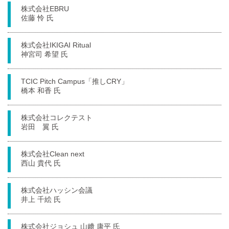
株式会社EBRU
佐藤 怜 氏
株式会社IKIGAI Ritual
神宮司 希望 氏
TCIC Pitch Campus「推しCRY」
橋本 和香 氏
株式会社コレクテスト
岩田 翼 氏
株式会社Clean next
西山 貴代 氏
株式会社ハッシン会議
井上 千絵 氏
株式会社ジョシュ 山﨑 康平 氏