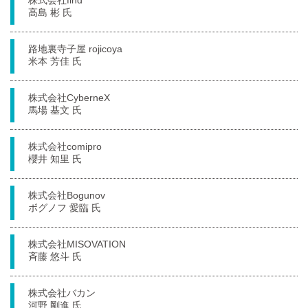
株式会社find
高島 彬 氏
路地裏寺子屋 rojicoya
米本 芳佳 氏
株式会社CyberneX
馬場 基文 氏
株式会社comipro
櫻井 知里 氏
株式会社Bogunov
ボグノフ 愛臨 氏
株式会社MISOVATION
斉藤 悠斗 氏
株式会社バカン
河野 剛進 氏