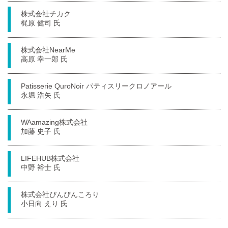
株式会社チカク
梶原 健司 氏
株式会社NearMe
高原 幸一郎 氏
Patisserie QuroNoir パティスリークロノアール
永堀 浩矢 氏
WAamazing株式会社
加藤 史子 氏
LIFEHUB株式会社
中野 裕士 氏
株式会社ぴんぴんころり
小日向 えり 氏