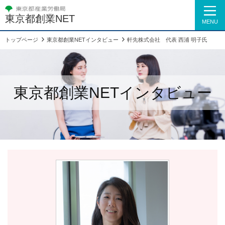
東京都創業NET
MENU
トップページ
東京都創業NETインタビュー
軒先株式会社 代表 ⻄浦 明⼦氏
東京都創業NETインタビュー