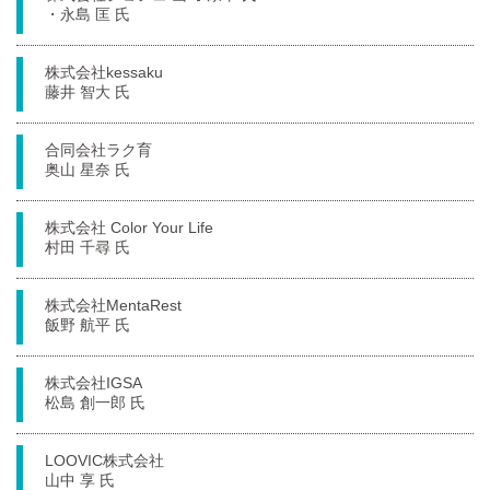
・永島 匡 氏
株式会社kessaku
藤井 智大 氏
合同会社ラク育
奥山 星奈 氏
株式会社 Color Your Life
村田 千尋 氏
株式会社MentaRest
飯野 航平 氏
株式会社IGSA
松島 創一郎 氏
LOOVIC株式会社
山中 享 氏