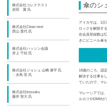
傘のシ
株式会社コレクテスト
岩田 翼 氏
アイカサは、1日
株式会社Clean next
ロックを解除す
西山 貴代 氏
在会員登録数は5
きにビニール傘
株式会社ハッシン会議
井上 千絵 氏
株式会社ジョシュ 山﨑 康平 氏
18歳のころ、認
・永島 匡 氏
解決する仕事を
ていたので、マ
株式会社kessaku
マレーシアでは、
藤井 智大 氏
ルカリやDMM