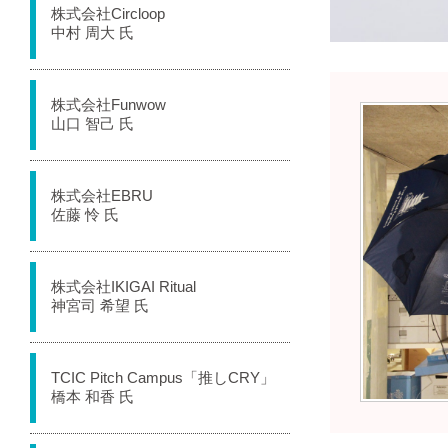
株式会社Circloop
中村 周大 氏
株式会社Funwow
山口 智己 氏
株式会社EBRU
佐藤 怜 氏
株式会社IKIGAI Ritual
神宮司 希望 氏
TCIC Pitch Campus「推しCRY」
橋本 和香 氏