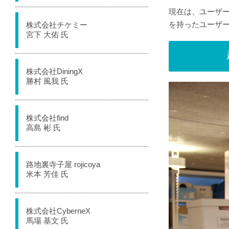
現在は、ユーザー
を持ったユーザーの
株式会社チケミー
宮下 大佑 氏
株式会社DiningX
勝村 風我 氏
株式会社find
高島 彬 氏
路地裏寺子屋 rojicoya
米本 芳佳 氏
株式会社CyberneX
馬場 基文 氏