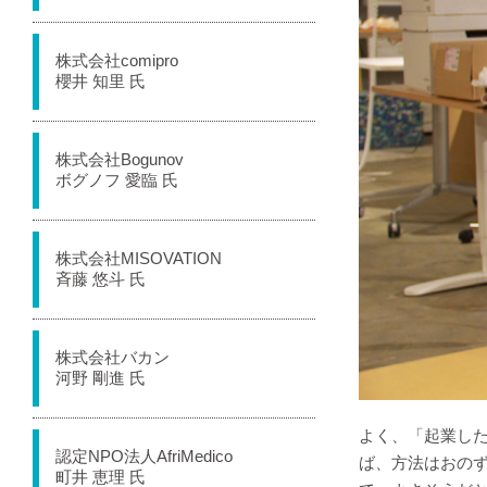
株式会社comipro
櫻井 知里 氏
株式会社Bogunov
ボグノフ 愛臨 氏
株式会社MISOVATION
斉藤 悠斗 氏
株式会社バカン
河野 剛進 氏
よく、「起業し
認定NPO法人AfriMedico
ば、方法はおの
町井 恵理 氏