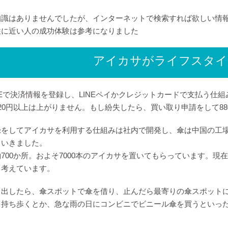
知識はありませんでしたが、インターネットで検索すれば欲しい情
性に近い人の成功体験は参考になりました
アイカサがライフスタイ
NEで決済情報を登録し、LINEペイかクレジットカードで支払う仕組
20円以上は上がりません。もし紛失したら、買い取り申請をして8
録をしてアイカサを利用する仕組みは社内で開発し、傘は中国の工
ていきました。
700か所。およそ7000本のアイカサを置いてもらっています。
と考えています。
り出したら、傘スポットで傘を借り、止んだら最寄りの傘スポット
を持ち歩くとか、急な雨の日にコンビニでビニール傘を買うといっ