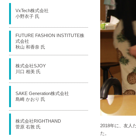
VxTech株式会社
小野衣子 氏
FUTURE FASHION INSTITUTE株
式会社
秋山 和香奈 氏
株式会社SJOY
川口 相美 氏
SAKE Generation株式会社
島崎 かおり 氏
株式会社RIGHTHAND
2018年に、友
菅原 右敦 氏
た。