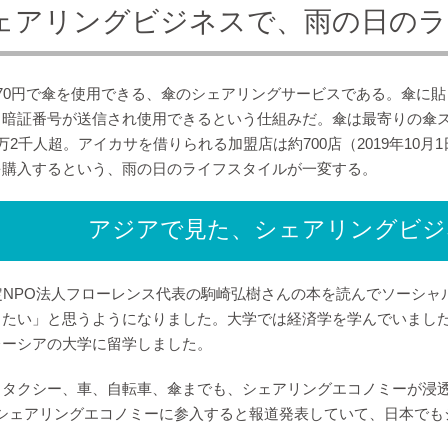
ェアリングビジネスで、雨の日のラ
70円で傘を使用できる、傘のシェアリングサービスである。傘に
る暗証番号が送信され使用できるという仕組みだ。傘は最寄りの傘
万2千人超。アイカサを借りられる加盟店は約700店（2019年1
を購入するという、雨の日のライフスタイルが一変する。
アジアで見た、シェアリングビジ
定NPO法人フローレンス代表の駒崎弘樹さんの本を読んでソーシ
したい」と思うようになりました。大学では経済学を学んでいまし
レーシアの大学に留学しました。
タクシー、車、自転車、傘までも、シェアリングエコノミーが浸透
がシェアリングエコノミーに参入すると報道発表していて、日本でも