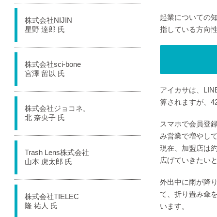
起業についての
株式会社NIJIN
星野 達郎 氏
指している方向
株式会社sci-bone
宮澤 留以 氏
アイカサは、LI
算されますが、4
株式会社ジョコネ。
北 奈央子 氏
スマホで会員登
み営業で増やし
現在、加盟店は約
Trash Lens株式会社
広げていきたい
山本 虎太郎 氏
外出中に雨が降
て、折り畳み傘
株式会社TIELEC
隆 祐人 氏
います。