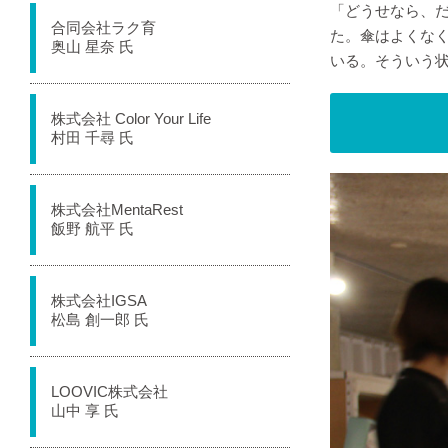
「どうせなら、
合同会社ラク育
た。傘はよくな
奥山 星奈 氏
いる。そういう
株式会社 Color Your Life
村田 千尋 氏
株式会社MentaRest
飯野 航平 氏
株式会社IGSA
松島 創一郎 氏
LOOVIC株式会社
山中 享 氏