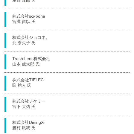
星野 達郎 氏
株式会社sci-bone
宮澤 留以 氏
株式会社ジョコネ。
北 奈央子 氏
Trash Lens株式会社
山本 虎太郎 氏
株式会社TIELEC
隆 祐人 氏
株式会社チケミー
宮下 大佑 氏
株式会社DiningX
勝村 風我 氏