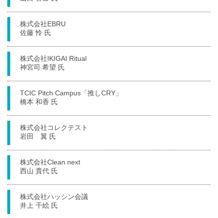
株式会社EBRU
佐藤 怜 氏
株式会社IKIGAI Ritual
神宮司 希望 氏
TCIC Pitch Campus「推しCRY」
橋本 和香 氏
株式会社コレクテスト
岩田 翼 氏
株式会社Clean next
西山 貴代 氏
株式会社ハッシン会議
井上 千絵 氏