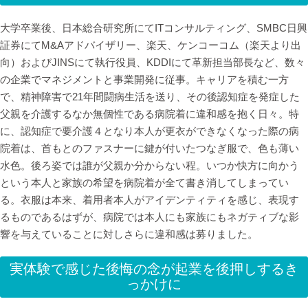
大学卒業後、日本総合研究所にてITコンサルティング、SMBC日興
証券にてM&Aアドバイザリー、楽天、ケンコーコム（楽天より出
向）およびJINSにて執行役員、KDDIにて革新担当部長など、数々
の企業でマネジメントと事業開発に従事。キャリアを積む一方
で、精神障害で21年間闘病生活を送り、その後認知症を発症した
父親を介護するなか無個性である病院着に違和感を抱く日々。特
に、認知症で要介護４となり本人が更衣ができなくなった際の病
院着は、首もとのファスナーに鍵が付いたつなぎ服で、色も薄い
水色。後ろ姿では誰が父親か分からない程。いつか快方に向かう
という本人と家族の希望を病院着が全て書き消してしまってい
る。衣服は本来、着用者本人がアイデンティティを感じ、表現す
るものであるはずが、病院では本人にも家族にもネガティブな影
響を与えていることに対しさらに違和感は募りました。
実体験で感じた後悔の念が起業を後押しするき
っかけに