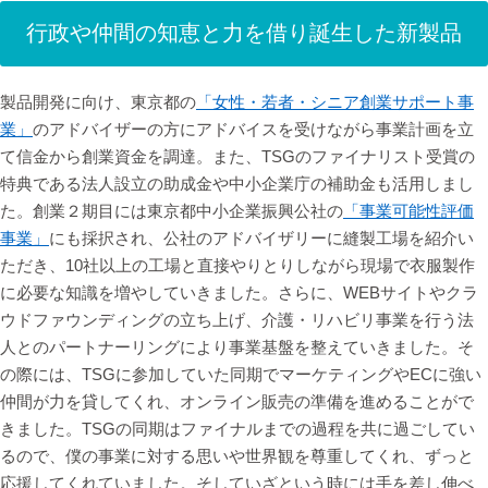
行政や仲間の知恵と力を借り誕生した新製品
製品開発に向け、東京都の
「女性・若者・シニア創業サポート事
業」
のアドバイザーの方にアドバイスを受けながら事業計画を立
て信金から創業資金を調達。また、TSGのファイナリスト受賞の
特典である法人設立の助成金や中小企業庁の補助金も活用しまし
た。創業２期目には東京都中小企業振興公社の
「事業可能性評価
事業」
にも採択され、公社のアドバイザリーに縫製工場を紹介い
ただき、10社以上の工場と直接やりとりしながら現場で衣服製作
に必要な知識を増やしていきました。さらに、WEBサイトやクラ
ウドファウンディングの立ち上げ、介護・リハビリ事業を行う法
人とのパートナーリングにより事業基盤を整えていきました。そ
の際には、TSGに参加していた同期でマーケティングやECに強い
仲間が力を貸してくれ、オンライン販売の準備を進めることがで
きました。TSGの同期はファイナルまでの過程を共に過ごしてい
るので、僕の事業に対する思いや世界観を尊重してくれ、ずっと
応援してくれていました。そしていざという時には手を差し伸べ