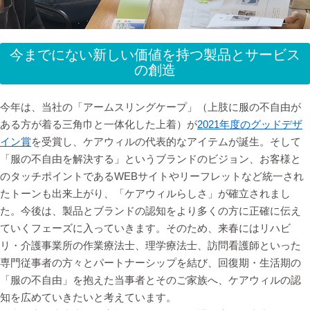
今までにない新しい価値を持つ製品とサービス
の創造
今年は、当社の「アームスリングケープ」（上肢に服の不自由が
ある方が着る三角巾と一体化した上着）が
2021年度のグッドデザ
イン賞
を受賞し、ケアウィルの代表的なアイテムが誕生。そして
「服の不自由を解決する」というブランドのビジョン、お客様と
のタッチポイントであるWEBサイトやリーフレットなど統一され
たトーンも出来上がり、「ケアウィルらしさ」が確立されまし
た。今後は、製品とブランドの認知をより多くの方に正確に伝え
ていくフェーズに入っていきます。そのため、来春にはリハビ
リ・介護事業所の作業療法士、理学療法士、訪問看護師といった
専門従事者の方々とパートナーシップを結び、回復期・生活期の
「服の不自由」を抱えた当事者とそのご家族へ、ケアウィルの認
知を広めていきたいと考えています。