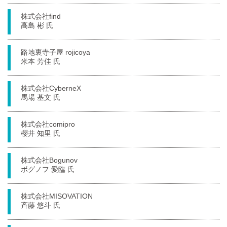
株式会社find
高島 彬 氏
路地裏寺子屋 rojicoya
米本 芳佳 氏
株式会社CyberneX
馬場 基文 氏
株式会社comipro
櫻井 知里 氏
株式会社Bogunov
ボグノフ 愛臨 氏
株式会社MISOVATION
斉藤 悠斗 氏