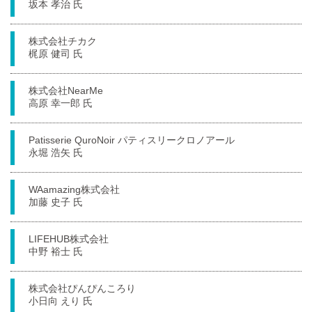
坂本 孝治 氏
株式会社チカク
梶原 健司 氏
株式会社NearMe
高原 幸一郎 氏
Patisserie QuroNoir パティスリークロノアール
永堀 浩矢 氏
WAamazing株式会社
加藤 史子 氏
LIFEHUB株式会社
中野 裕士 氏
株式会社ぴんぴんころり
小日向 えり 氏