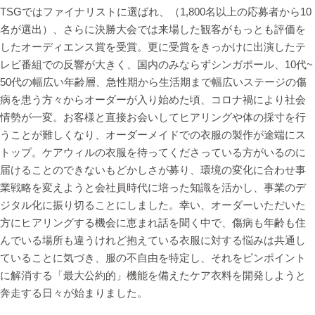
TSGではファイナリストに選ばれ、（1,800名以上の応募者から10
名が選出）、さらに決勝大会では来場した観客がもっとも評価を
したオーディエンス賞を受賞。更に受賞をきっかけに出演したテ
レビ番組での反響が大きく、国内のみならずシンガポール、10代~
50代の幅広い年齢層、急性期から生活期まで幅広いステージの傷
病を患う方々からオーダーが入り始めた頃、コロナ禍により社会
情勢が一変。お客様と直接お会いしてヒアリングや体の採寸を行
うことが難しくなり、オーダーメイドでの衣服の製作が途端にス
トップ。ケアウィルの衣服を待ってくださっている方がいるのに
届けることのできないもどかしさが募り、環境の変化に合わせ事
業戦略を変えようと会社員時代に培った知識を活かし、事業のデ
ジタル化に振り切ることにしました。幸い、オーダーいただいた
方にヒアリングする機会に恵まれ話を聞く中で、傷病も年齢も住
んでいる場所も違うけれど抱えている衣服に対する悩みは共通し
ていることに気づき、服の不自由を特定し、それをピンポイント
に解消する「最大公約的」機能を備えたケア衣料を開発しようと
奔走する日々が始まりました。