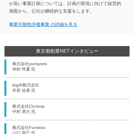
が高い事業計画については、計画の実現に向けて経営的
側面から、公社が継続的な支援をします。
事業可能性評価事業 の詳細を見る
東京都創業NETインタビュー
株式会社yomiyomi
仲村 怜夏 氏
ikigAI株式会社
外所 祐香 氏
株式会社Circloop
中村 周大 氏
株式会社Funwow
山口 智己 氏