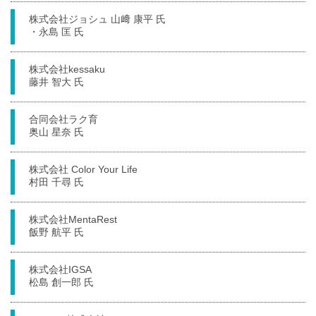
株式会社ジョシュ 山﨑 康平 氏
・永島 匡 氏
株式会社kessaku
藤井 智大 氏
合同会社ラク育
奥山 星奈 氏
株式会社 Color Your Life
村田 千尋 氏
株式会社MentaRest
飯野 航平 氏
株式会社IGSA
松島 創一郎 氏