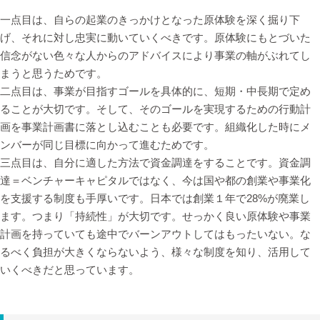
一点目は、自らの起業のきっかけとなった原体験を深く掘り下
げ、それに対し忠実に動いていくべきです。原体験にもとづいた
信念がない色々な人からのアドバイスにより事業の軸がぶれてし
まうと思うためです。
二点目は、事業が目指すゴールを具体的に、短期・中長期で定め
ることが大切です。そして、そのゴールを実現するための行動計
画を事業計画書に落とし込むことも必要です。組織化した時にメ
ンバーが同じ目標に向かって進むためです。
三点目は、自分に適した方法で資金調達をすることです。資金調
達＝ベンチャーキャピタルではなく、今は国や都の創業や事業化
を支援する制度も手厚いです。日本では創業１年で28%が廃業し
ます。つまり「持続性」が大切です。せっかく良い原体験や事業
計画を持っていても途中でバーンアウトしてはもったいない。な
るべく負担が大きくならないよう、様々な制度を知り、活用して
いくべきだと思っています。