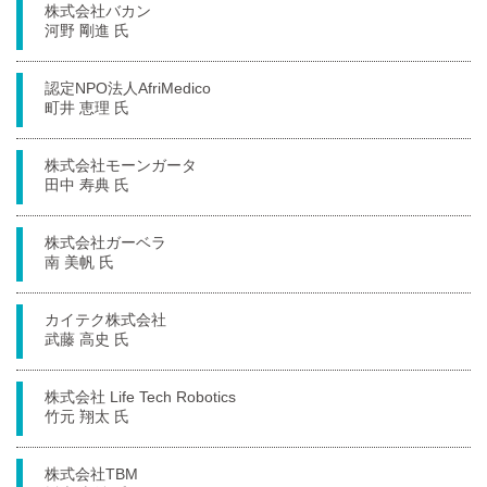
株式会社バカン
河野 剛進 氏
認定NPO法人AfriMedico
町井 恵理 氏
株式会社モーンガータ
田中 寿典 氏
株式会社ガーベラ
南 美帆 氏
カイテク株式会社
武藤 高史 氏
株式会社 Life Tech Robotics
竹元 翔太 氏
株式会社TBM