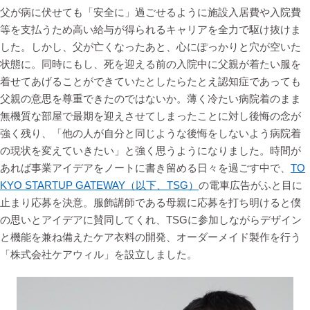
父が病に伏せても「安全に」過ごせるように施設入居費や入院費
等を支払うため高い給与が得られるキャリアを全力で駆け抜けま
した。しかし、父が亡くなったあと、心にぽっかりと穴が空いた
状態に。同時にもし、死を迎える前の入院中に父親が着たい服を
着せてあげることができていたとしたらたとえ認知症であっても
父親の意思を尊重できたのではないか。薄く冷たい病院着のまま
無機質な部屋で最期を迎えさせてしまったことに対し後悔の念が
強く残り、「他の人が自分と同じような後悔をしないよう病院着
の現状を変えていきたい」と強く思うようになりました。時間が
あれば事業アイデアをノートに書き留める日々を過ごす中で、
TO
KYO STARTUP GATEWAY（以下、TSG）
の電車広告がふと目に
止まり応募を決意。服飾講師である母親に応募を打ち明けると僕
の思いとアイデアに賛同してくれ、TSGに参加しながらデザイン
と機能を兼ね備えたケア衣料の開発、オーダーメイド製作を行う
「株式会社ケアウィル」を設立しました。